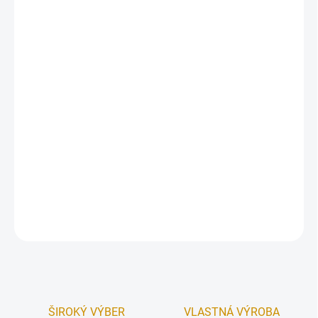
Klasické pocínované formičky na pečenie. Pri pečení z menej
mastných ciest odporúčame ľahko vymazať a vysypať múkou.
Jednoduchá údržba, stačí ich umyť bežným spôsobom, ak
pretiahnete dobu pečenia a cukrovinky sa pripečú, jednoducho ich
na chvíľu nechajte odmočiť.
Materiál:
pocínovaný plech.
Rozmer:
4 cm.
Obsah
balenia
: 10 ks.
DETAILNÉ INFORMÁCIE
OPÝTAŤ SA
STRÁŽIŤ
ŠIROKÝ VÝBER
VLASTNÁ VÝROBA