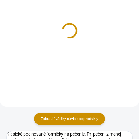
NA SKLADE
MOMENTÁLNE NEDOSTUPNÉ
Gitara -11,5x3,6 cm
Dom so srdcom - 6,7x5,9
cm
0,90 €
1,70 €
Do košíka
Detail
Plechová vykrajovačka - gitara.
Rozmer: 11,5x3,6 cm.
Plechová vykrajovačka - dom so
srdcom. Rozmer: 6,7 x 5,9 cm.
Zobraziť všetky súvisiace produkty
Klasické pocínované formičky na pečenie. Pri pečení z menej