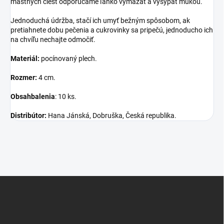
mastných ciest odporúčame ľahko vymazať a vysypať múkou.
Jednoduchá údržba, stačí ich umyť bežným spôsobom, ak
pretiahnete dobu pečenia a cukrovinky sa pripečú, jednoducho ich
na chvíľu nechajte odmočiť.
Materiál:
pocínovaný plech.
Rozmer:
4 cm.
Obsah
balenia
: 10 ks.
Distribútor:
Hana Jánská, Dobruška, Česká republika.
Z
á
p
ä