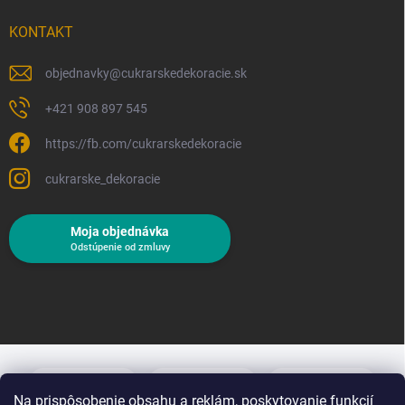
KONTAKT
objednavky
@
cukrarskedekoracie.sk
+421 908 897 545
https://fb.com/cukrarskedekoracie
cukrarske_dekoracie
Moja objednávka
Odstúpenie od zmluvy
Na prispôsobenie obsahu a reklám, poskytovanie funkcií