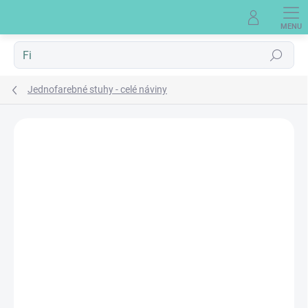
Prejsť
na
obsah
Hľadať
Jednofarebné stuhy - celé náviny
Neohodnotené
Podrobnosti hodnotenia