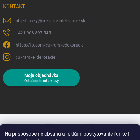
KONTAKT
objednavky
@
cukrarskedekoracie.sk
+421 908 897 545
https://fb.com/cukrarskedekoracie
cukrarske_dekoracie
Moja objednávka
Odstúpenie od zmluvy
Na prispôsobenie obsahu a reklám, poskytovanie funkcií