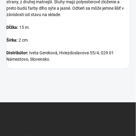
strany, z druhej matnejší. Stuhy majú polyesterové zloženie a
preto budú farby dlho sýte a jasné. Odtieň sa môže jemne líšiť v
závislosti od stavu na sklade.
Dĺžka:
15 m.
Šírka:
2 cm.
Distribútor:
Iveta Gereková, Hviezdoslavova 55/4, 029 01
Námestovo, Slovensko.
Z
á
p
ä
t