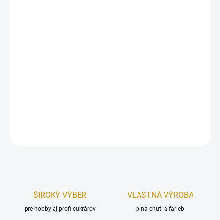
Stuhy môžete použiť ako dekoračný, ale aj praktický doplnok,
napríklad okolo torty. Ponúkame vám širokú škálu sýtych,
jemných, ale aj pastelových odtieňov. Povrch je lesklý z jednej
strany, z druhej matnejší. Stuhy majú polyesterové zloženie a
preto budú farby dlho sýte a jasné. Odtieň sa môže jemne líšiť v
závislosti od stavu na sklade.
Dĺžka:
15 m.
Šírka:
2 cm.
DETAILNÉ INFORMÁCIE
OPÝTAŤ SA
STRÁŽIŤ
ŠIROKÝ VÝBER
VLASTNÁ VÝROBA
pre hobby aj profi cukrárov
plná chutí a farieb