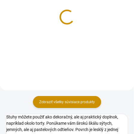
Stuha - 4 cm/1 m
Stuha - 4 cm/1 m
1,50 €
1,50 €
Do košíka
Do košíka
Stuhy na ozdobenie torty sú
Stuhy na ozdobenie torty sú
zaujímavá dekorácia a umožňujú
zaujímavá dekorácia a umožňujú
ozdobiť pečené výtvory. Tieto
ozdobiť pečené výtvory. Tieto
nejedlé dekorácie vyzerajú naozaj
nejedlé dekorácie vyzerajú naozaj
senzačne, stačí ich omotať okolo
senzačne, stačí ich omotať okolo
torty. V našej ponuke...
torty. V našej ponuke...
Zobraziť všetky súvisiace produkty
Stuhy môžete použiť ako dekoračný, ale aj praktický doplnok,
napríklad okolo torty. Ponúkame vám širokú škálu sýtych,
jemných, ale aj pastelových odtieňov. Povrch je lesklý z jednej