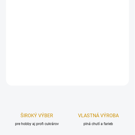
Dekorácia na tortu – kvet, vyrobený z modelovacej hmoty
Smartflex Velvet.
Priemer kvetu:
5 cm.
Dĺžka lístka:
3,5 cm.
Farba:
zlaté.
DETAILNÉ INFORMÁCIE
OPÝTAŤ SA
STRÁŽIŤ
ŠIROKÝ VÝBER
VLASTNÁ VÝROBA
pre hobby aj profi cukrárov
plná chutí a farieb