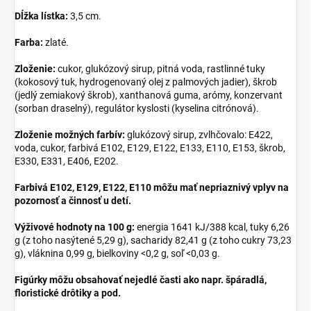
Dĺžka lístka:
3,5 cm.
Farba:
zlaté.
Zloženie:
cukor, glukózový sirup, pitná voda, rastlinné tuky
(kokosový tuk, hydrogenovaný olej z palmových jadier), škrob
(jedlý zemiakový škrob), xanthanová guma, arómy, konzervant
(sorban draselný), regulátor kyslosti (kyselina citrónová).
Zloženie možných farbív:
glukózový sirup, zvlhčovalo: E422,
voda, cukor, farbivá E102, E129, E122, E133, E110, E153, škrob,
E330, E331, E406, E202.
Farbivá E102, E129, E122, E110 môžu mať nepriaznivý vplyv na
pozornosť a činnosť u detí.
Výživové hodnoty na 100 g:
energia 1641 kJ/388 kcal, tuky 6,26
g (z toho nasýtené 5,29 g), sacharidy 82,41 g (z toho cukry 73,23
g), vláknina 0,99 g, bielkoviny <0,2 g, soľ <0,03 g.
Figúrky môžu obsahovať nejedlé časti ako napr. špáradlá,
floristické drôtiky a pod.