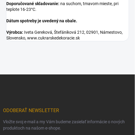
Doporučované skladovanie:
na suchom, tmavom mieste, pri
teplote 16-23°C.
Dátum spotreby je uvedený na obale.
Výrobca:
Iveta Gereková, Štefániková 212, 02901, Námestovo,
Slovensko, www.cukrarskedekoracie.sk
Z
á
p
ä
t
i
ODOBERAŤ NEWSLETTER
e
Vložte svoj e-mail a my Vám budeme zasielať informácie o nových
produktoch na našom e-shope.