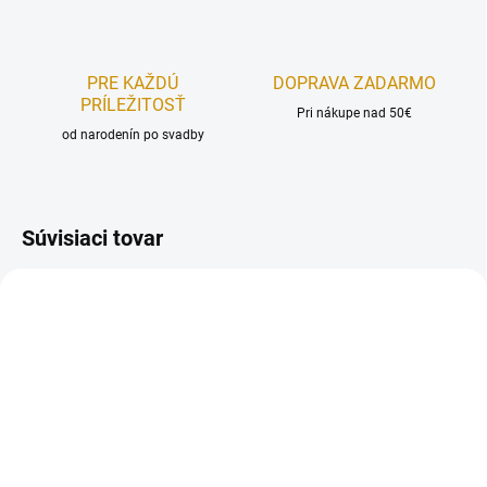
PRE KAŽDÚ
DOPRAVA ZADARMO
PRÍLEŽITOSŤ
Pri nákupe nad 50€
od narodenín po svadby
Súvisiaci tovar
AKCIA
AKCIA
REÁLNA FOTKA
REÁLNA FOTKA
RUČNÁ VÝROBA
RUČNÁ VÝROBA
FÉROVÁ CENA
FÉROVÁ CENA
NA SKLADE
NA SKLADE