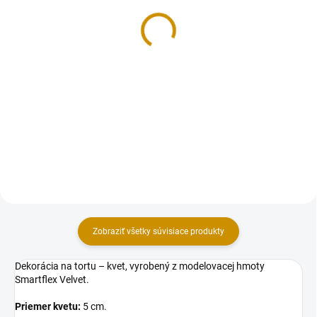
Ruže veľké - 10 ks
Ruže malé G - 10 ks
9,50 €
8 €
Do košíka
Do košíka
Balenie kvetov – ruží, vyrobených
Balenie kvetov – ruží, vyrobených
z modelovacej hmoty Smartflex
z modelovacej hmoty Smartflex
Velvet.Balenie obsahuje ruže s
Velvet. Balenie obsahuje ruže s
rozmermi: 10 ks ruža – 5,5 cm
rozmermi: 10 ks ruža – 3×4 cm
(priemer).Farba: modrá.
(vxš). Farba: žltá.
Zobraziť všetky súvisiace produkty
Dekorácia na tortu – kvet, vyrobený z modelovacej hmoty
Smartflex Velvet.
Priemer kvetu:
5 cm.