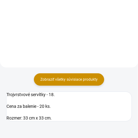
Tortové sviečky sú vhodné na
Tortové sviečky sú vhodné na
slávnostné okamihy ako sú
slávnostné okamihy ako sú
narodeniny, detské oslavy a
narodeniny, detské oslavy a
tematické párty. Výška: 15 cm.
tematické párty. Výška: 14 cm.
Balenie: 6 ks.
Balenie: 8 ks.
Zobraziť všetky súvisiace produkty
Trojvrstvové servítky - 18.
Cena za balenie - 20 ks.
Rozmer: 33 cm x 33 cm.