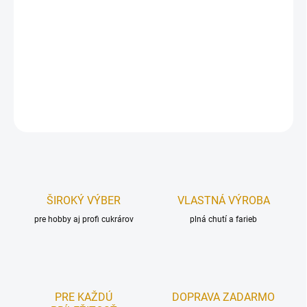
Trojvrstvové servítky - 18
Cena za balenie - 20 ks.
Rozmer: 33 cm x 33 cm.
DETAILNÉ INFORMÁCIE
OPÝTAŤ SA
STRÁŽIŤ
ŠIROKÝ VÝBER
VLASTNÁ VÝROBA
pre hobby aj profi cukrárov
plná chutí a farieb
PRE KAŽDÚ
DOPRAVA ZADARMO