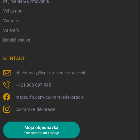
Prijímanie & Birmovanie
Veľká noc
Vianoce
Valentín
Detská oslava
KONTAKT
objednavky
@
cukrarskedekoracie.sk
+421 908 897 545
https://fb.com/cukrarskedekoracie
cukrarske_dekoracie
Moja objednávka
Odstúpenie od zmluvy