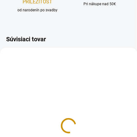
PRÍLEŽITOSŤ
Pri nákupe nad 50€
od narodenín po svadby
Súvisiaci tovar
MOMENTÁLNE NEDOSTUPNÉ
NA SKLADE
Narodeninové sviečky –
Narodeninové sviečky -
farebné
pastelové
2 €
3,50 €
Detail
Do košíka