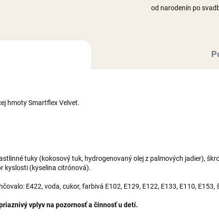
od narodenín po svad
P
ej hmoty Smartflex Velvet.
 rastlinné tuky (kokosový tuk, hydrogenovaný olej z palmových jadier), š
 kyslosti (kyselina citrónová).
lhčovalo: E422, voda, cukor, farbivá E102, E129, E122, E133, E110, E153,
iaznivý vplyv na pozornosť a činnosť u detí.