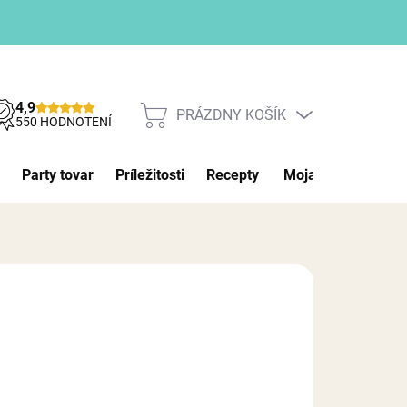
4,9
PRÁZDNY KOŠÍK
NÁKUPNÝ
550 HODNOTENÍ
KOŠÍK
Party tovar
Príležitosti
Recepty
Moja objednávka