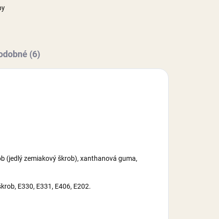
by
odobné (6)
krob (jedlý zemiakový škrob), xanthanová guma,
 škrob, E330, E331, E406, E202.