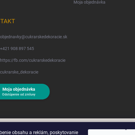
Moja objednávka
TAKT
objednavky
@
cukrarskedekoracie.sk
+421 908 897 545
https://fb.com/cukrarskedekoracie
cukrarske_dekoracie
Moja objednávka
Odstúpenie od zmluvy
benie obsahu a reklám, poskytovanie