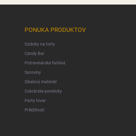
PONUKA PRODUKTOV
Ozdoby na torty
Candy Bar
Potravinárske farbivá
Suroviny
Obalový materiál
Cukrárske pomôcky
Party tovar
Príležitosti