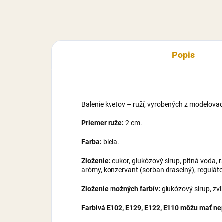
Popis
Balenie kvetov – ruží, vyrobených z modelovac
Priemer ruže:
2 cm.
Farba:
biela.
Zloženie:
cukor, glukózový sirup, pitná voda,
arómy, konzervant (sorban draselný), regulátor
Zloženie možných farbív:
glukózový sirup, zv
Farbivá E102, E129, E122, E110 môžu mať nepr