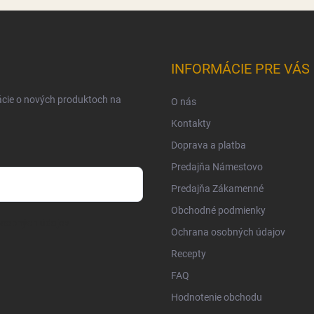
INFORMÁCIE PRE VÁS
ácie o nových produktoch na
O nás
Kontakty
Doprava a platba
Predajňa Námestovo
Predajňa Zákamenné
Obchodné podmienky
osobných údajov
Ochrana osobných údajov
Recepty
FAQ
Hodnotenie obchodu