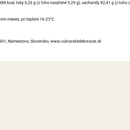
8 kcal, tuky 6,26 g (z toho nasýtené 5,29 g), sacharidy 82,41 g (z toho cu
m mieste, pri teplote 16-23°C.
2901, Námestovo, Slovensko, www.cukrarskedekoracie.sk