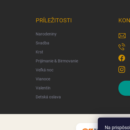
PRÍLEŽITOSTI
KON
Narodeniny
Svadba
Krst
Prijímanie & Birmovanie
Veľká noc
Vianoce
Valentín
Detská oslava
Na prispôso