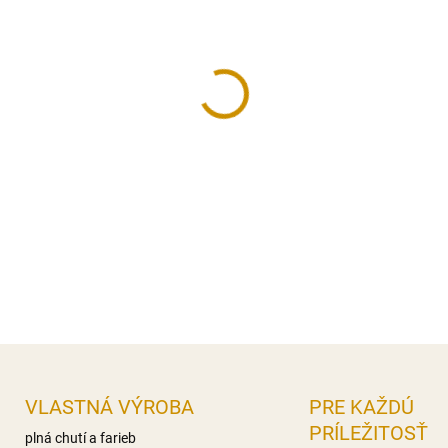
cena:
MÔŽEME DORUČIŤ DO:
11.8.2
−
+
Balenie kvetov – ruží, vyrob
Priemer ruže:
2 cm.
Farba:
biela.
DETAILNÉ INFORMÁCIE
OPÝTAŤ SA
STRÁŽIŤ
VLASTNÁ VÝROBA
PRE KAŽDÚ
PRÍLEŽITOSŤ
plná chutí a farieb