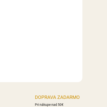
026
MOŽNOSTI DORUČENIA
Pridať do košíka
ených z modelovacej hmoty Smartflex Velvet.
DOPRAVA ZADARMO
Pri nákupe nad 50€