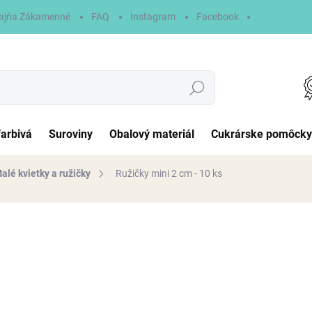
ajňa Zákamenné
FAQ
Instagram
Facebook
Hľadať
farbivá
Suroviny
Obalový materiál
Cukrárske pomôcky
alé kvietky a ružičky
Ružičky mini 2 cm - 10 ks
otenia
2,20 €
Jednotková
NA SKLADE