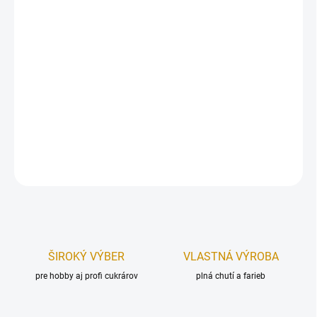
Balenie kvetov – ruží, vyrobených z modelovacej hmoty Smartflex
Velvet.
Balenie obsahuje ruže s lístkami s rozmermi:
3 ks ruža – 3×5 cm
(VxŠ), 3 ks lístok – 6 cm (Dĺžka).
Farba:
bordová.
DETAILNÉ INFORMÁCIE
OPÝTAŤ SA
STRÁŽIŤ
ŠIROKÝ VÝBER
VLASTNÁ VÝROBA
pre hobby aj profi cukrárov
plná chutí a farieb