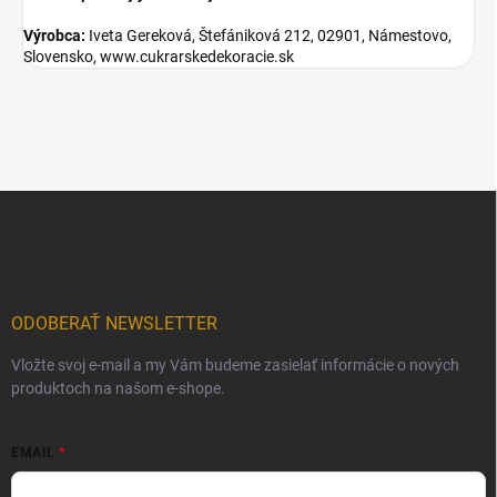
Výrobca:
Iveta Gereková, Štefániková 212, 02901, Námestovo,
Slovensko, www.cukrarskedekoracie.sk
Z
á
p
ä
t
i
ODOBERAŤ NEWSLETTER
e
Vložte svoj e-mail a my Vám budeme zasielať informácie o nových
produktoch na našom e-shope.
EMAIL