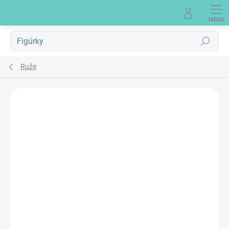
Prejsť
na
obsah
Hľadať
Ruže
Neohodnotené
Podrobnosti hodnotenia
REÁLNA FOTKA
RUČNÁ VÝROBA