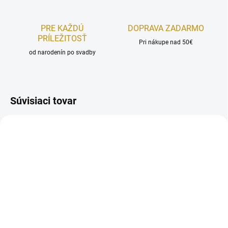
PRE KAŽDÚ
DOPRAVA ZADARMO
PRÍLEŽITOSŤ
Pri nákupe nad 50€
od narodenín po svadby
Súvisiaci tovar
REÁLNA FOTKA
REÁLNA FOTKA
RUČNÁ VÝROBA
RUČNÁ VÝROBA
NA SKLADE
NA SKLADE
Lístky k ružiam 3,5 cm -
Lístky k ružiam veľké 6