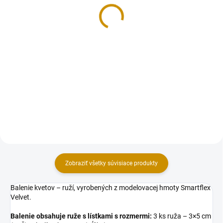
10 ks
cm - 8 ks
1,30 €
1,30 €
Do košíka
Do košíka
Balenie lístkov určených, ako
Balenie lístkov určených, ako
dekorácia na tortu. Lístky sú
dekorácia na tortu. Lístky sú
vyrobené z modelovacej hmoty
vyrobené z modelovacej hmoty
Smartflex Velvet. Dĺžka: 3,5 cm.
Smartflex Velvet. Dĺžka: 6 cm.
Farba: broskyňová.
Farba: zelená.
Zobraziť všetky súvisiace produkty
Balenie kvetov – ruží, vyrobených z modelovacej hmoty Smartflex
Velvet.
Balenie obsahuje ruže s lístkami s rozmermi:
3 ks ruža – 3×5 cm