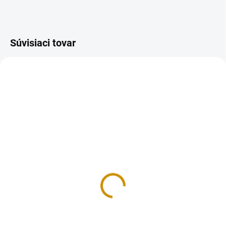
Súvisiaci tovar
MOMENTÁLNE NEDOSTUPNÉ
NA SKLADE
Narodeninové sviečky –
Nrodeninové sviečky -
Happy Birthday
Futbalové lopty
3 €
4 €
Detail
Do košíka
Tortové sviečky sú vhodné na
Tortové sviečky sú vhodné na