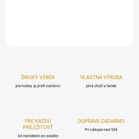
Výška:
2,5 cm.
Doba horenia:
cca 3 hodiny.
DETAILNÉ INFORMÁCIE
OPÝTAŤ SA
STRÁŽIŤ
ŠIROKÝ VÝBER
VLASTNÁ VÝROBA
pre hobby aj profi cukrárov
plná chutí a farieb
PRE KAŽDÚ
DOPRAVA ZADARMO
PRÍLEŽITOSŤ
Pri nákupe nad 50€
od narodenín po svadby