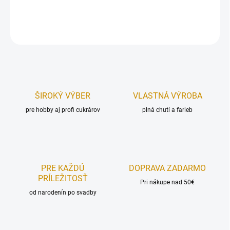
DETAILNÉ INFORMÁCIE
OPÝTAŤ SA
STRÁŽIŤ
ŠIROKÝ VÝBER
VLASTNÁ VÝROBA
pre hobby aj profi cukrárov
plná chutí a farieb
PRE KAŽDÚ
DOPRAVA ZADARMO
PRÍLEŽITOSŤ
Pri nákupe nad 50€
od narodenín po svadby