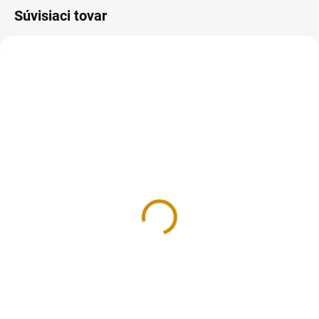
Súvisiaci tovar
MOMENTÁLNE NEDOSTUPNÉ
NA SKLADE
Tubičky na zdobenie -
Tubičky na zdobenie –
biele
farebné
3,70 €
3,30 €
Detail
Do košíka
Cukrová poleva v tube na
Cukrová poleva v tube na
jednoduché zdobenie tort,
jednoduché zdobenie tort,
zákuskov alebo pečiva. Môžete
zákuskov alebo pečiva.
vytvárať nápisy alebo ornamenty,
Hmotnosť: 76 g (4 tubičky po 19