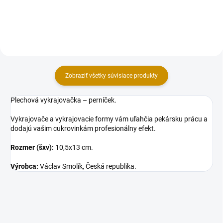
vyfarbovať vnútro kvetov atď.
g). Zloženie: Cukor 77 %, Voda,
Hmotnosť: 76 g (4 tubičky po
Rastlinné oleje (palmový, repkový)
19...
v...
Zobraziť všetky súvisiace produkty
Plechová vykrajovačka – perníček.
Vykrajovače a vykrajovacie formy vám uľahčia pekársku prácu a
dodajú vašim cukrovinkám profesionálny efekt.
Rozmer (šxv):
10,5x13 cm.
Výrobca:
Václav Smolík, Česká republika.