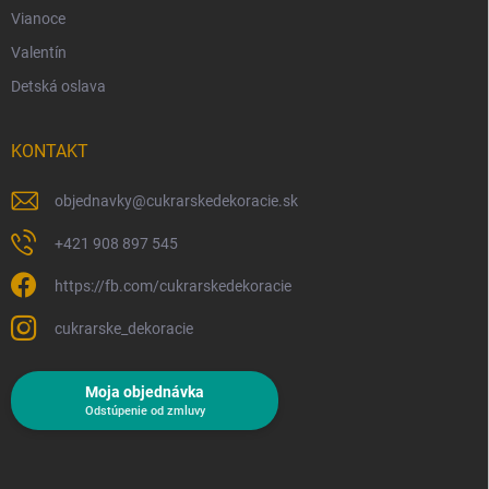
Vianoce
Valentín
Detská oslava
KONTAKT
objednavky
@
cukrarskedekoracie.sk
+421 908 897 545
https://fb.com/cukrarskedekoracie
cukrarske_dekoracie
Moja objednávka
Odstúpenie od zmluvy