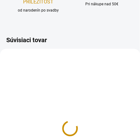
PRÍLEŽITOSŤ
Pri nákupe nad 50€
od narodenín po svadby
Súvisiaci tovar
NA SKLADE
NA SKLADE
Mix dekoračných
Mix dekoračných
guličiek - 30 ks
guličiek – 32 ks
6 €
10 €
Do košíka
Do košíka