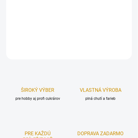
Papierový zápich, vyrobený z kvalitného pevného materiálu .
Zápich je určený, ako dekorácia na tortu. Upevnený na špajdli.
Rozmer (dxš):
130×95 mm, bez zápichovej časti.
DETAILNÉ INFORMÁCIE
OPÝTAŤ SA
STRÁŽIŤ
ŠIROKÝ VÝBER
VLASTNÁ VÝROBA
pre hobby aj profi cukrárov
plná chutí a farieb
PRE KAŽDÚ
DOPRAVA ZADARMO