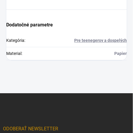
Dodatočné parametre
Kategória
:
Pre teenegerov a dospelých
Material
:
Papier
Z
á
p
ä
t
i
ODOBERAŤ NEWSLETTER