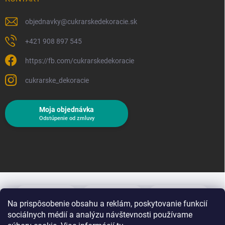
objednavky
@
cukrarskedekoracie.sk
+421 908 897 545
https://fb.com/cukrarskedekoracie
cukrarske_dekoracie
Moja objednávka
Odstúpenie od zmluvy
Na prispôsobenie obsahu a reklám, poskytovanie funkcií
sociálnych médií a analýzu návštevnosti používame