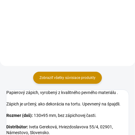
Sada plastových guličiek v
Sada plastových guličiek v
rôznych veľkostiach. Ideálne na
rôznych veľkostiach. Ideálne na
dozdobenie narodeninovej, či
dozdobenie narodeninovej, či
krstinovej tortičky. Miešajte rôzne
krstinovej tortičky. Miešajte rôzne
veľkosti, aby ste vytvorili
veľkosti, aby ste vytvorili
zaujímavý vizuálny...
zaujímavý vizuálny...
Zobraziť všetky súvisiace produkty
Papierový zápich, vyrobený z kvalitného pevného materiálu .
Zápich je určený, ako dekorácia na tortu. Upevnený na špajdli.
Rozmer (dxš):
130×95 mm, bez zápichovej časti.
Distribútor:
Iveta Gereková, Hviezdoslavova 55/4, 02901,
Námestovo, Slovensko.