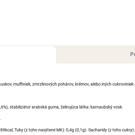
elovacej hmoty Smartflex
z modelovacej hmoty Smartfl
vet. Figúrky na objednávku
Velvet. Figúrky na objednávk
otovujeme s dlhšou dodacou
vyhotovujeme s dlhšou doda
ou 10-14 pracovných dní
dobou 10-14 pracovných dní
oľujeme si Vás upozorniť...
(dovoľujeme si Vás...
P
kuskov, muffiniek, zmrzlinových pohárov, krémov, alebo iných cukroviniek.
,6%), stabilizátor arabská guma, želirujúca látka: karnaubský vosk.
e
.
9kcal, Tuky (z toho nasýtené MK): 0,4g (0,1g). Sacharidy (z toho cukry): 9