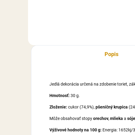
modelovacej hmoty Smartflex
mod
Velvet. Figúrky na objednávku
Vel
vyhotovujeme s dlhšou dodacou
vyh
dobou 10-14 pracovných dní
dob
(dovoľujeme si Vás upozorniť...
(dov
Popis
Jedlá dekorácia určená na zdobenie toriet, zá
Hmotnosť:
30 g.
Zloženie:
cukor (74,9%),
pšeničný krupica
(24
Môže obsahovať stopy
orechov, mlieka
a
sój
Výživové hodnoty na 100 g:
Energia: 1652kj/38