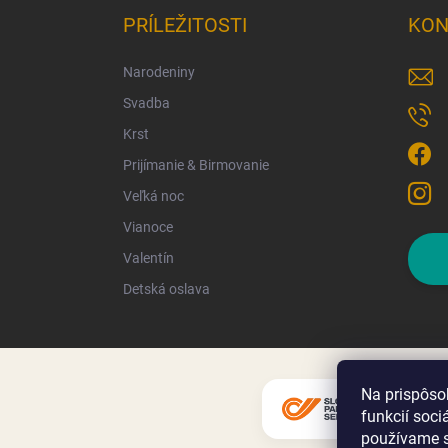
PRÍLEŽITOSTI
KON
Narodeniny
Svadba
Krst
Prijímanie & Birmovanie
Veľká noc
Vianoce
Valentín
Detská oslava
Na prispôso
funkcií soci
používame s