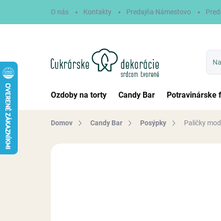
Prejsť
O nás
Kontakty
Predajňa Námestovo
Pred
na
obsah
Ozdoby na torty
Candy Bar
Potravinárske 
Domov
Candy Bar
Posýpky
Paličky mod
Neohodnotené
Podrobnosti hodn