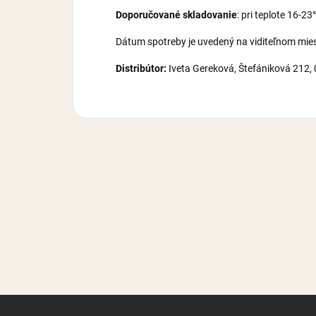
Doporučované skladovanie
: pri teplote 16-2
Dátum spotreby je uvedený na viditeľnom mie
Distribútor:
Iveta Gereková, Štefániková 212
Z