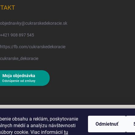
TAKT
objednavky
@
cukrarskedekoracie.sk
+421 908 897 545
https://fb.com/cukrarskedekoracie
cukrarske_dekoracie
Moja objednávka
Odstúpenie od zmluvy
benie obsahu a reklám, poskytovanie
Odmietnuť
álnych médií a analýzu návštevnosti
úbory cookie. Viac informácií
tu