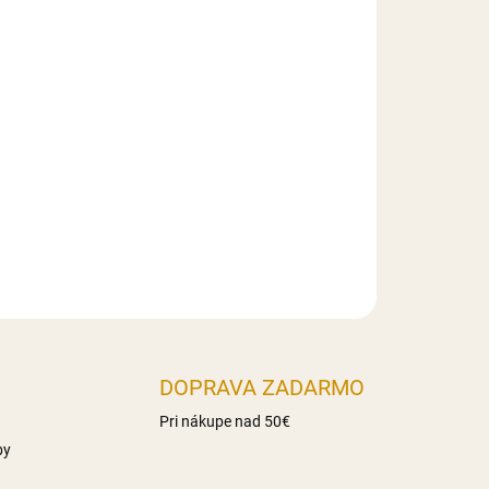
Pridať do košíka
obenie toriet, zákuskov, muffiniek, zmrzlinových
 cukroviniek.
DOPRAVA ZADARMO
Pri nákupe nad 50€
by