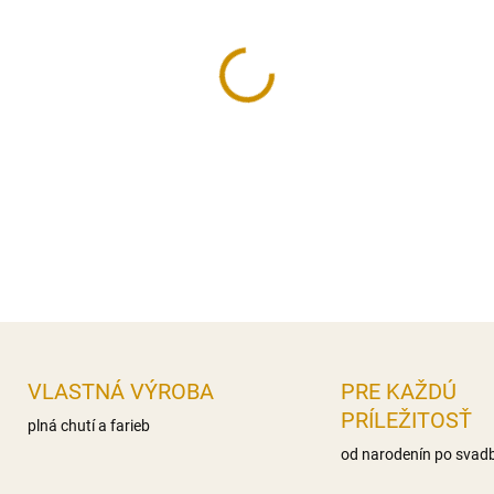
−
+
Jedlá dekorácia určená na zd
pohárov, krémov, alebo iných
Hmotnosť:
30 g.
DETAILNÉ INFORMÁCIE
OPÝTAŤ SA
STRÁŽIŤ
VLASTNÁ VÝROBA
PRE KAŽDÚ
PRÍLEŽITOSŤ
plná chutí a farieb
od narodenín po svad