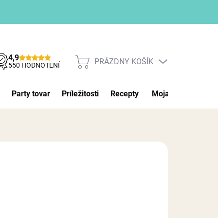
4,9
PRÁZDNY KOŠÍK
NÁKUPNÝ
550 HODNOTENÍ
KOŠÍK
Party tovar
Príležitosti
Recepty
Moja objednávka
026
MOŽNOSTI DORUČENIA