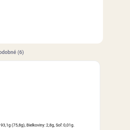
ex
modelovacej hmoty Smartflex
u
Velvet. Figúrky na objednávku
cou
vyhotovujeme s dlhšou dodacou
dobou 10-14 pracovných dní
(dovoľujeme si Vás upozorniť...
odobné (6)
3,1g (75,8g), Bielkoviny: 2,8g, Soľ: 0,01g.