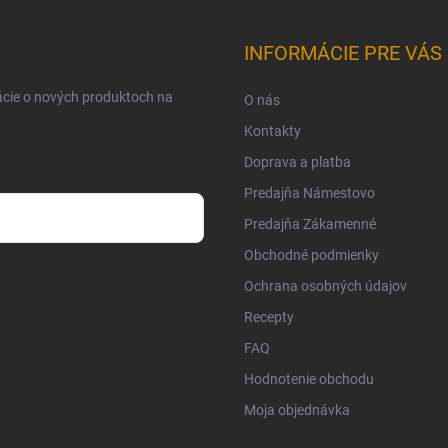
INFORMÁCIE PRE VÁS
ácie o nových produktoch na
O nás
Kontakty
Doprava a platba
Predajňa Námestovo
Predajňa Zákamenné
Obchodné podmienky
osobných údajov
Ochrana osobných údajov
Recepty
FAQ
Hodnotenie obchodu
Moja objednávka