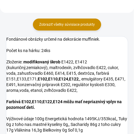
Zobraziť všetky súvisiace produkty
Fondánové obrázky určené na dekorácie muffiniek.
Počet ks na hárku: 24ks
Zloženie:
modifikovaný škrob
E1422, E1412
(kukuričný,zemiakový), maltrodexín, zvlhčovadlo E422, cukor,
voda, zahusťovadlo E460, E414, E415, dextróza, farbivá
E151,E133,E171,
E102,E110,E124,E122
,, emulgátory E435, E471,
E491, konzervačný prípravok E202, regulátor kyslosti E330,
aroma,voda, etanol, zvlhčovadlo E422,
Farbivá E102,E110,E122,E124 môžu mať nepriaznivý vplyv na
pozornosť detí.
Výživové údaje 100g Energetická hodnota 1495KJ/353kcal,, Tuky
0g z toho nas.mastné kyseliny 0g,, Sacharidy 86g z toho cukry
17g Vláknina 16,3g Bielkoviny 0g Soľ 0,1g