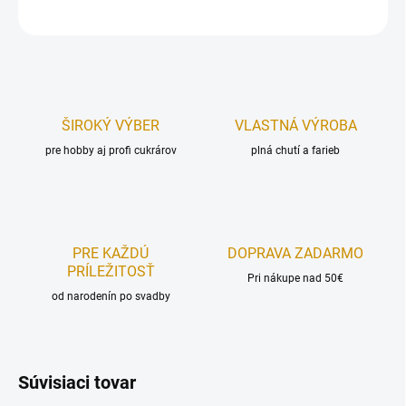
OPÝTAŤ SA
STRÁŽIŤ
ŠIROKÝ VÝBER
VLASTNÁ VÝROBA
pre hobby aj profi cukrárov
plná chutí a farieb
PRE KAŽDÚ
DOPRAVA ZADARMO
PRÍLEŽITOSŤ
Pri nákupe nad 50€
od narodenín po svadby
Súvisiaci tovar