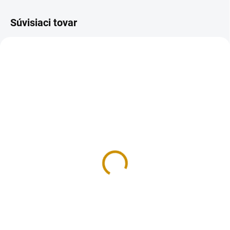
Súvisiaci tovar
NA SKLADE
NA SKLADE
Košíčky 35 mm - 100 ks
Silikónové košíčky -
hviezdičky
1,70 €
6 €
Do košíka
Do košíka
Cukrárenské košíčky sú skvelým
doplnkom pre vaše chvíle pečenia
Silikónové košíčky na muffiny v
sladkých dobrôt. Vyrobené z
tvare hviezdičky. Balenie
nepremastiteľného papiera.
obsahuje: 9 ks.