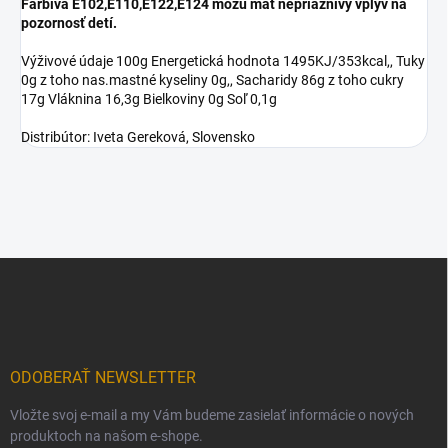
Farbivá E102,E110,E122,E124 môžu mať nepriaznivý vplyv na
pozornosť detí.
Výživové údaje 100g Energetická hodnota 1495KJ/353kcal,, Tuky
0g z toho nas.mastné kyseliny 0g,, Sacharidy 86g z toho cukry
17g Vláknina 16,3g Bielkoviny 0g Soľ 0,1g
Distribútor: Iveta Gereková, Slovensko
Z
á
p
ä
t
i
ODOBERAŤ NEWSLETTER
e
Vložte svoj e-mail a my Vám budeme zasielať informácie o nových
produktoch na našom e-shope.