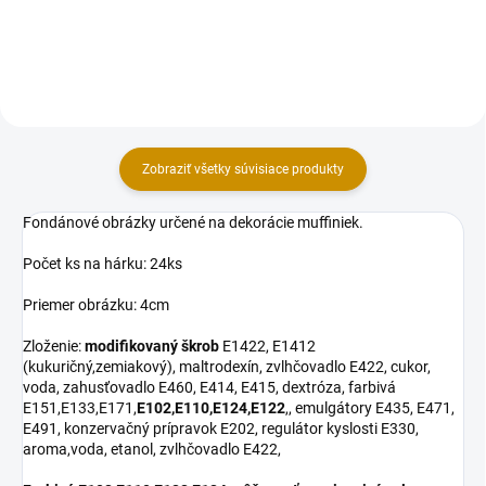
Košíčky sú vhodné na pečenie
dezertov do 220°C alebo na...
Zobraziť všetky súvisiace produkty
Fondánové obrázky určené na dekorácie muffiniek.
Počet ks na hárku: 24ks
Priemer obrázku: 4cm
Zloženie:
modifikovaný škrob
E1422, E1412
(kukuričný,zemiakový), maltrodexín, zvlhčovadlo E422, cukor,
voda, zahusťovadlo E460, E414, E415, dextróza, farbivá
E151,E133,E171,
E102,E110,E124,E122
,, emulgátory E435, E471,
E491, konzervačný prípravok E202, regulátor kyslosti E330,
aroma,voda, etanol, zvlhčovadlo E422,