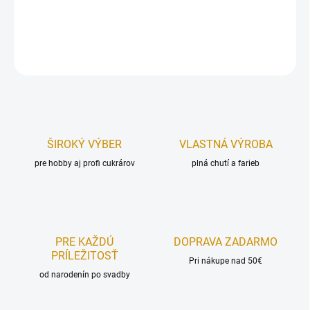
Distribútor: Iveta Gereková, Slovensko
DETAILNÉ INFORMÁCIE
OPÝTAŤ SA
STRÁŽIŤ
ŠIROKÝ VÝBER
VLASTNÁ VÝROBA
pre hobby aj profi cukrárov
plná chutí a farieb
PRE KAŽDÚ
DOPRAVA ZADARMO
PRÍLEŽITOSŤ
Pri nákupe nad 50€
od narodenín po svadby