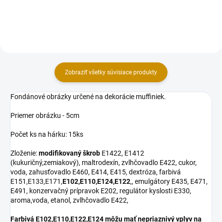
dezertov do 220°C alebo na...
vhodná aj na tekutejšie cestá.
Forma je ideálna na...
Zobraziť všetky súvisiace produkty
Fondánové obrázky určené na dekorácie muffiniek.
Priemer obrázku - 5cm
Počet ks na hárku: 15ks
Zloženie:
modifikovaný škrob
E1422, E1412
(kukuričný,zemiakový), maltrodexín, zvlhčovadlo E422, cukor,
voda, zahusťovadlo E460, E414, E415, dextróza, farbivá
E151,E133,E171,
E102,E110,E124,E122
,, emulgátory E435, E471,
E491, konzervačný prípravok E202, regulátor kyslosti E330,
aroma,voda, etanol, zvlhčovadlo E422,
Farbivá E102,E110,E122,E124 môžu mať nepriaznivý vplyv na