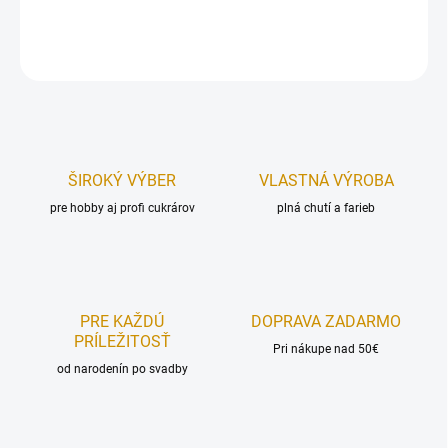
DETAILNÉ INFORMÁCIE
OPÝTAŤ SA
STRÁŽIŤ
ŠIROKÝ VÝBER
VLASTNÁ VÝROBA
pre hobby aj profi cukrárov
plná chutí a farieb
PRE KAŽDÚ
DOPRAVA ZADARMO
PRÍLEŽITOSŤ
Pri nákupe nad 50€
od narodenín po svadby