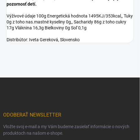
pozornosť detí.
Výživové údaje 100g Energetická hodnota 1495KJ/353kcal,, Tuky
0g z toho nas.mastné kyseliny 0g,, Sacharidy 86g z toho cukry
17g Vláknina 16,3g Bielkoviny 0g Soľ 0,1g
Distribútor: Iveta Gereková, Slovensko
Z
á
p
ä
t
i
ODOBERAŤ NEWSLETTER
e
Vložte svoj e-mail a my Vám budeme zasielať informácie o nových
produktoch na našom e-shope.