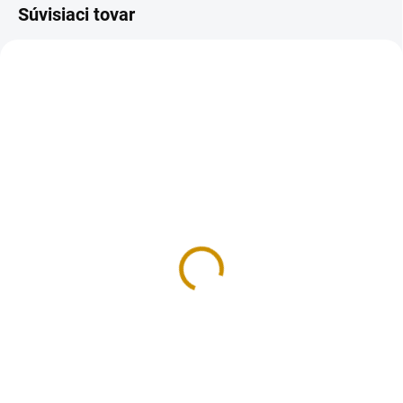
Súvisiaci tovar
NA SKLADE
NA SKLADE
Panettone - papierová
Košíček biely – 6,5 cm
forma
0,20 €
0,40 €
Do košíka
Do košíka
Cukrárenské košíčky sú skvelým
doplnkom pre vaše chvíle pečenia
Forma na pečenie na Panettone z
sladkých dobrôt. Vyrobené z
mäkkého nepriepustného
nepremastiteľného papiera.
papiera. Je vysoko odolná pri
Košíčky sú vhodné na pečenie
pečení a vďaka jej pevnosti je