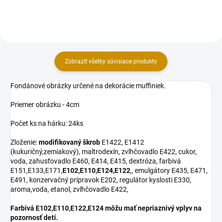
dezertov do 220°C alebo na...
na servírovanie –...
Zobraziť všetky súvisiace produkty
Fondánové obrázky určené na dekorácie muffiniek.
Priemer obrázku - 4cm
Počet ks na hárku: 24ks
Zloženie:
modifikovaný škrob
E1422, E1412
(kukuričný,zemiakový), maltrodexín, zvlhčovadlo E422, cukor,
voda, zahusťovadlo E460, E414, E415, dextróza, farbivá
E151,E133,E171,
E102,E110,E124,E122
,, emulgátory E435, E471,
E491, konzervačný prípravok E202, regulátor kyslosti E330,
aroma,voda, etanol, zvlhčovadlo E422,
Farbivá E102,E110,E122,E124 môžu mať nepriaznivý vplyv na
pozornosť detí.