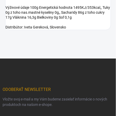
Výživové údaje 100g Energetická hodnota 1495KJ/353kcal,, Tuky
0g z toho nas.mastné kyseliny 0g,, Sacharidy 86g z toho cukry
17g Vláknina 16,3g Bielkoviny 0g Soľ 0,1g
Distribútor: Iveta Gereková, Slovensko
Z
á
p
ä
t
i
ODOBERAŤ NEWSLETTER
e
Vložte svoj e-mail a my Vám budeme zasielať informácie o nových
produktoch na našom e-shope.