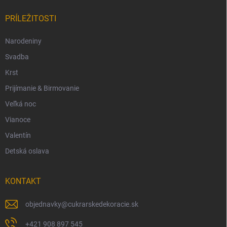
PRÍLEŽITOSTI
Narodeniny
Svadba
Krst
Prijímanie & Birmovanie
Veľká noc
Vianoce
Valentín
Detská oslava
KONTAKT
objednavky
@
cukrarskedekoracie.sk
+421 908 897 545