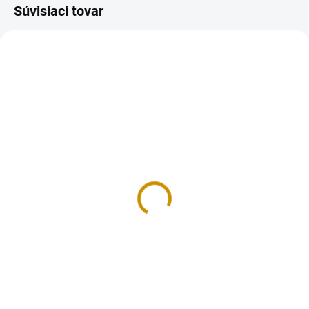
Súvisiaci tovar
NA SKLADE
MOMENTÁLNE NEDOSTUPNÉ
Košíček hnedý – 6,5 cm
Kosíček 6 cm – 1 ks
0,20 €
0,20 €
Do košíka
Detail
Cukrárenské košíčky sú skvelým
Cukrárenské košíčky sú skvelým
doplnkom pre vaše chvíle pečenia
doplnkom pre vaše chvíle pečenia
sladkých dobrôt. Vyrobené z
sladkých dobrôt. Vyrobené z
nepremastiteľného papiera.
papiera. Košíčky sú vhodné na
Košíčky sú vhodné na pečenie
pečenie dezertov do 220°C alebo