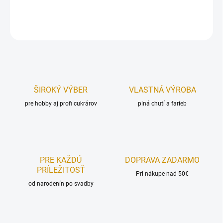
DETAILNÉ INFORMÁCIE
OPÝTAŤ SA
STRÁŽIŤ
ŠIROKÝ VÝBER
VLASTNÁ VÝROBA
pre hobby aj profi cukrárov
plná chutí a farieb
PRE KAŽDÚ
DOPRAVA ZADARMO
PRÍLEŽITOSŤ
Pri nákupe nad 50€
od narodenín po svadby