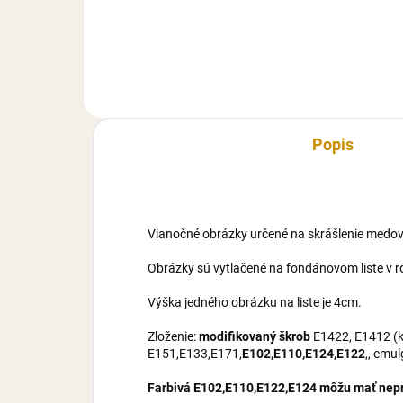
obsahuje: 9 ks.
príl
tajo
pap
zába
Popis
Vianočné obrázky určené na skrášlenie medov
Obrázky sú vytlačené na fondánovom liste v 
Výška jedného obrázku na liste je 4cm.
Zloženie:
modifikovaný škrob
E1422, E1412 (ku
E151,E133,E171,
E102,E110,E124,E122
,, emu
Farbivá E102,E110,E122,E124 môžu mať nepri