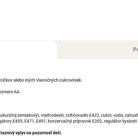
papiera. Košíčky sú vhodné n
ežitosť, aby ste deti vtiahli do
pečenie dezertov do 220°C al
v svojich kuchýň. S
na servírovanie –...
ierovými obalmi máte o
vu postarané. Balenie:...
P
níčkov alebo iných Vianočných cukroviniek.
rozmere A4.
kuričný,zemiakový), maltrodexín, zvlhčovadlo E422, cukor, voda, zahusť
lgátory E435, E471, E491, konzervačný prípravok E202, regulátor kyslosti
aznivý vplyv na pozornosť detí.