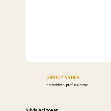
ŠIROKÝ VÝBER
pre hobby aj profi cukrárov
Súvisiaci tovar