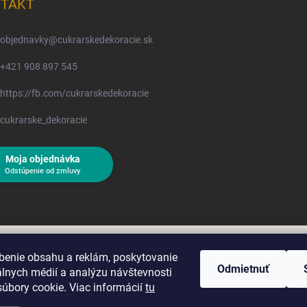
TAKT
objednavky
@
cukrarskedekoracie.sk
+421 908 897 545
https://fb.com/cukrarskedekoracie
cukrarske_dekoracie
Moja objednávka
Odstúpenie od zmluvy
benie obsahu a reklám, poskytovanie
Odmietnuť
álnych médií a analýzu návštevnosti
úbory cookie. Viac informácií
tu