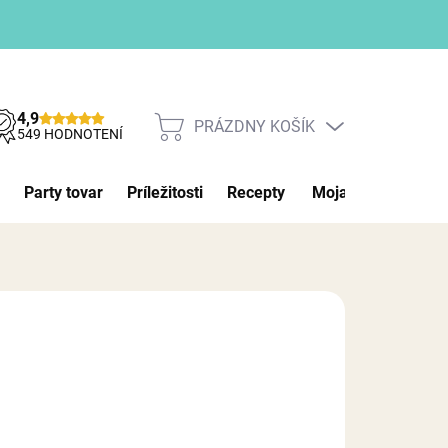
4,9
PRÁZDNY KOŠÍK
NÁKUPNÝ
549 HODNOTENÍ
KOŠÍK
Party tovar
Príležitosti
Recepty
Moja objednávka
026
MOŽNOSTI DORUČENIA