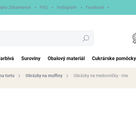
ajňa Zákamenné
FAQ
Instagram
Facebook
Hľadať
farbivá
Suroviny
Obalový materiál
Cukrárske pomôcky
na tortu
Obrázky na muffiny
Obrázky na medovníčky - mix
otenia
6,90 €
Jednotková
NA SKLADE
cena:
MÔŽEME DORUČIŤ DO:
11.8.2