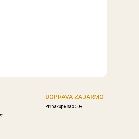
ická hodnota 1495KJ/353kcal,, Tuky 0g z toho
haridy 86g z toho cukry 17g Vláknina 16,3g
Slovensko
DOPRAVA ZADARMO
Pri nákupe nad 50€
by