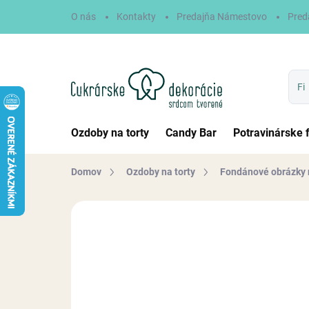
Prejsť
O nás
Kontakty
Predajňa Námestovo
Pred
na
obsah
Ozdoby na torty
Candy Bar
Potravinárske 
Domov
Ozdoby na torty
Fondánové obrázky 
Neohodnotené
Podrobnosti hodn