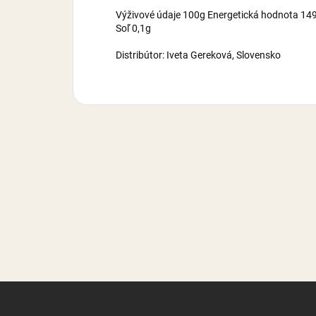
Výživové údaje 100g Energetická hodnota 1495
Soľ 0,1g
Distribútor: Iveta Gereková, Slovensko
Z
á