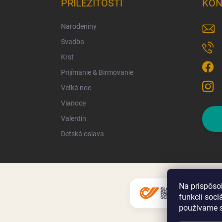
PRÍLEŽITOSTI
KON
Narodeniny
Svadba
Krst
Prijímanie & Birmovanie
Veľká noc
Vianoce
Valentín
Detská oslava
Na prispôso
funkcií soci
používame s