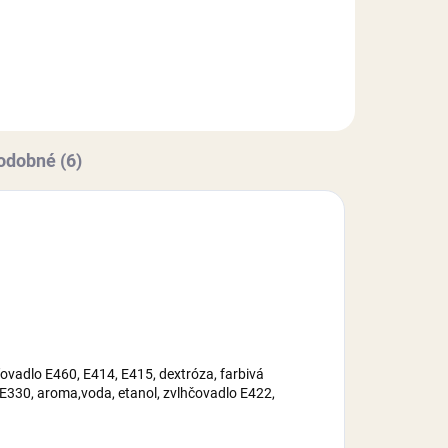
a
nepremastiteľného papiera.
ebo
Košíčky sú vhodné na pečenie
dezertov do 220°C alebo na...
odobné (6)
ovadlo E460, E414, E415, dextróza, farbivá
 E330, aroma,voda, etanol, zvlhčovadlo E422,