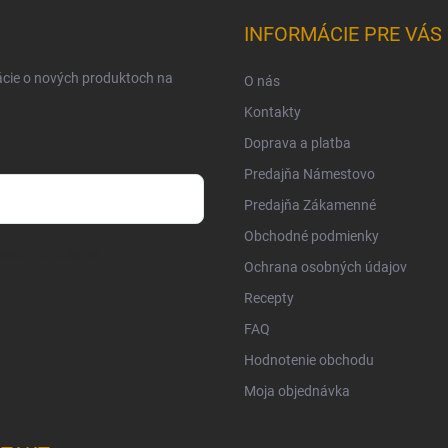
INFORMÁCIE PRE VÁS
ácie o nových produktoch na
O nás
Kontakty
Doprava a platba
Predajňa Námestovo
Predajňa Zákamenné
Obchodné podmienky
osobných údajov
Ochrana osobných údajov
Recepty
FAQ
Hodnotenie obchodu
Moja objednávka