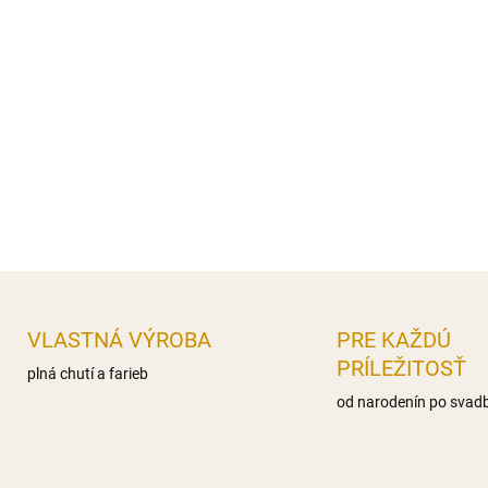
detí.
Výživové údaje 100g Energet
nas.mastné kyseliny 0g,, Sac
Bielkoviny 0g Soľ 0,1g
Distribútor: Iveta Gereková, 
DETAILNÉ INFORMÁCIE
OPÝTAŤ SA
STRÁŽIŤ
VLASTNÁ VÝROBA
PRE KAŽDÚ
PRÍLEŽITOSŤ
plná chutí a farieb
od narodenín po svad