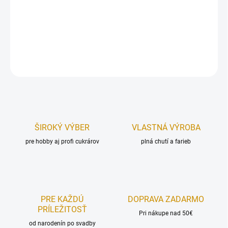
Plechová vykrajovačka – nosorožec.
Rozmer:
4,1x8,5 cm.
DETAILNÉ INFORMÁCIE
OPÝTAŤ SA
STRÁŽIŤ
ŠIROKÝ VÝBER
VLASTNÁ VÝROBA
pre hobby aj profi cukrárov
plná chutí a farieb
PRE KAŽDÚ
DOPRAVA ZADARMO
PRÍLEŽITOSŤ
Pri nákupe nad 50€
od narodenín po svadby