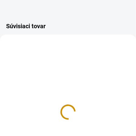
Súvisiaci tovar
NA SKLADE
NA SKLADE
Tubičky na zdobenie -
Tubičky na zdobenie –
farebné
farebné
3,30 €
3,30 €
Do košíka
Do košíka