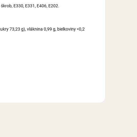
, škrob, E330, E331, E406, E202.
kry 73,23 g), vláknina 0,99 g, bielkoviny <0,2