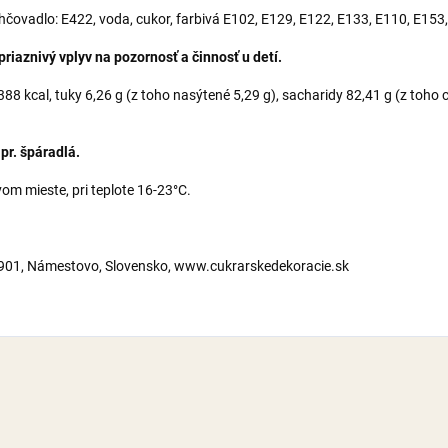
lhčovadlo: E422, voda, cukor, farbivá E102, E129, E122, E133, E110, E153
iaznivý vplyv na pozornosť a činnosť u detí.
8 kcal, tuky 6,26 g (z toho nasýtené 5,29 g), sacharidy 82,41 g (z toho cu
pr. špáradlá.
m mieste, pri teplote 16-23°C.
2901, Námestovo, Slovensko, www.cukrarskedekoracie.sk