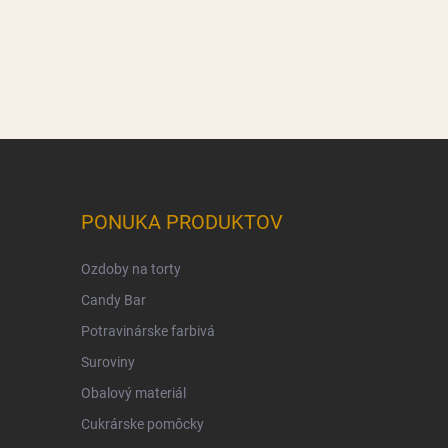
PONUKA PRODUKTOV
Ozdoby na torty
Candy Bar
Potravinárske farbivá
Suroviny
Obalový materiál
Cukrárske pomôcky