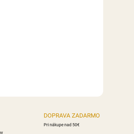
026
MOŽNOSTI DORUČENIA
Pridať do košíka
 z modelovacej hmoty Smartflex Velvet.
).
DOPRAVA ZADARMO
Pri nákupe nad 50€
by