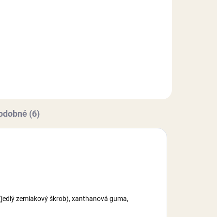
Akrylový zápich, vyrobený z
kvalitného pevného akrylového
materiálu. Zápich je určený, ako
ho
dekorácia na tortu. Rozmer
ko
(dĺžka): 5,7 cm, bez zápichovej
časti.
sti.
odobné (6)
b (jedlý zemiakový škrob), xanthanová guma,