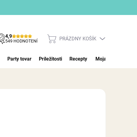
4,9
PRÁZDNY KOŠÍK
NÁKUPNÝ
549 HODNOTENÍ
KOŠÍK
Party tovar
Príležitosti
Recepty
Moja objednávka