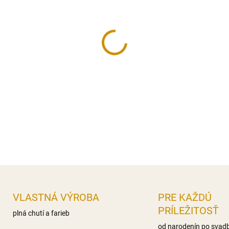
cena:
MÔŽEME DORUČIŤ DO:
10.8.2
−
+
Dekorácia na tortu, vyrobená
Rozmer figúrky:
9 cm (dĺžka
DETAILNÉ INFORMÁCIE
OPÝTAŤ SA
STRÁŽIŤ
VLASTNÁ VÝROBA
PRE KAŽDÚ
PRÍLEŽITOSŤ
plná chutí a farieb
od narodenín po svad