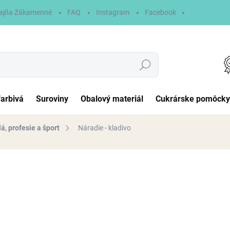
ajňa Zákamenné
FAQ
Instagram
Facebook
Hľadať
farbivá
Suroviny
Obalový materiál
Cukrárske pomôcky
, profesie a šport
Náradie - kladivo
otenia
2 €
Jednotková
NA SKLADE