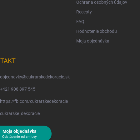
Ochrana osobných údajov
Recepty
FAQ
Hodnotenie obchodu
Moja objednávka
TAKT
objednavky
@
cukrarskedekoracie.sk
+421 908 897 545
https://fb.com/cukrarskedekoracie
cukrarske_dekoracie
Moja objednávka
Odstúpenie od zmluvy