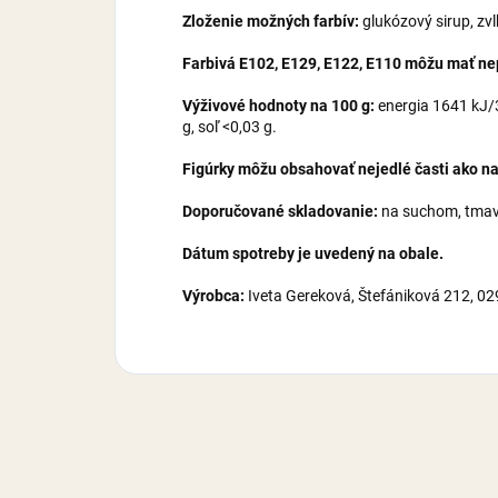
Zloženie možných farbív:
glukózový sirup, zv
Farbivá E102, E129, E122, E110 môžu mať nepr
Výživové hodnoty na 100 g:
energia 1641 kJ/38
g, soľ <0,03 g.
Figúrky môžu obsahovať nejedlé časti ako na
Doporučované skladovanie:
na suchom, tmavo
Dátum spotreby je uvedený na obale.
Výrobca:
Iveta Gereková, Štefániková 212, 0