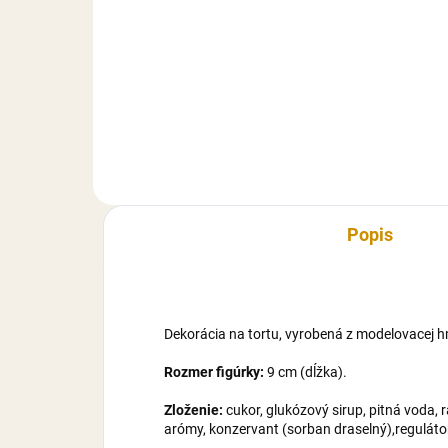
Papierový zápich, vyrobený z
Akry
kvalitného pevného, perleťového
kva
materiálu. Uchytený na špajli.
mate
Zápich je určený, ako dekorácia
dek
na tortu. Rozmer (dĺžka): 70 mm,
(dĺ
bez zápichovej časti.
čast
Popis
Dekorácia na tortu, vyrobená z modelovacej h
Rozmer figúrky:
9 cm (dĺžka).
Zloženie:
cukor, glukózový sirup, pitná voda, 
arómy, konzervant (sorban draselný),regulátor 