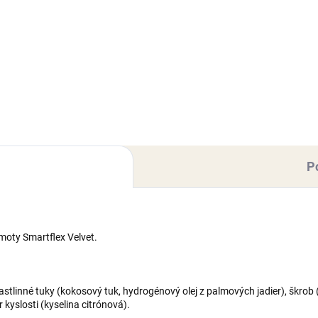
lový zápich, vyrobený z
litného pevného akrylového
Akrylový zápich, vyrobený z
riálu. Zápich je určený, ako
kvalitného pevného akrylové
orácia na tortu. Rozmer
materiálu. Zápich je určený, a
žka): 100mm, bez zápichovej
dekorácia na tortu. Rozmer:
i.
140x90 mm, bez zápichovej ča
P
moty Smartflex Velvet.
rastlinné tuky (kokosový tuk, hydrogénový olej z palmových jadier), škro
kyslosti (kyselina citrónová).