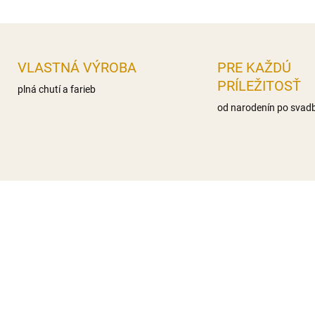
OPÝTAŤ SA
STRÁŽIŤ
VLASTNÁ VÝROBA
PRE KAŽDÚ
PRÍLEŽITOSŤ
plná chutí a farieb
od narodenín po svad