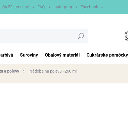
ajňa Zákamenné
FAQ
Instagram
Facebook
Hľadať
farbivá
Suroviny
Obalový materiál
Cukrárske pomôcky
ku a polevy
Nádoba na polevu - 260 ml
otenia
3 €
Jednotková
NA SKLADE
cena:
MÔŽEME DORUČIŤ DO:
10.8.2