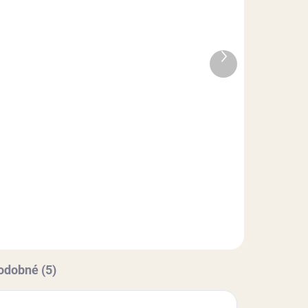
LADE
NA SKLADE
Bezgluténová piškótová
 g
zmes - 1 kg
Ďalší
produkt
6,90 €
Do košíka
Bezlepková piškótová zmes.BEZ
 na
LEPKU, BEZ LAKTÓZY, BEZ SÓJE,
ov s
BEZ CUKRU, BEZ FARBÍV, S
šky,
KYPRIACIM PRÁŠKOM.Múčna
toré
bezgluténová zmes z ktorej
pripravíte bezlepkové korpusy,
piškótové...
odobné (5)