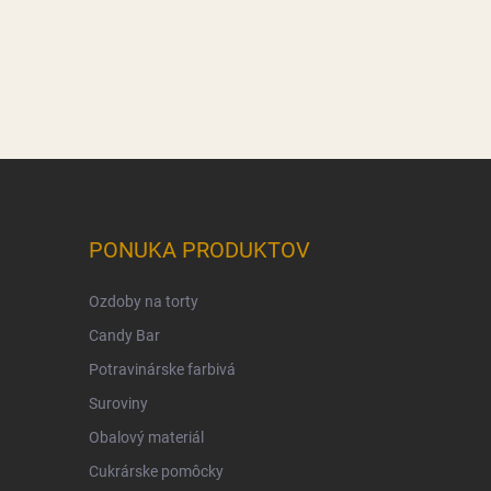
PONUKA PRODUKTOV
Ozdoby na torty
Candy Bar
Potravinárske farbivá
Suroviny
Obalový materiál
Cukrárske pomôcky