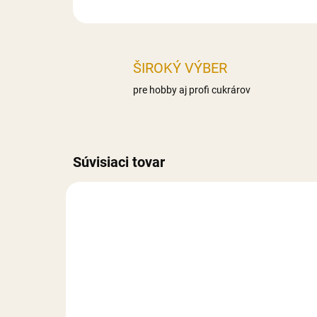
ŠIROKÝ VÝBER
pre hobby aj profi cukrárov
Súvisiaci tovar