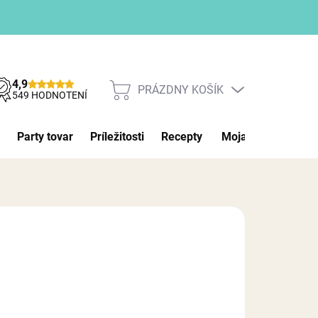
4,9
PRÁZDNY KOŠÍK
NÁKUPNÝ
549 HODNOTENÍ
KOŠÍK
Party tovar
Príležitosti
Recepty
Moja objednávka
026
MOŽNOSTI DORUČENIA