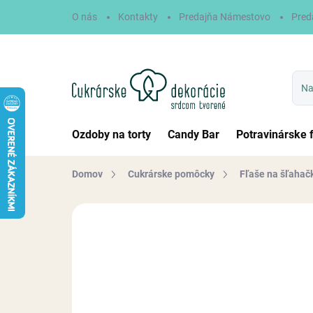
Prejsť
O nás
Kontakty
Predajňa Námestovo
Pred
na
obsah
Ozdoby na torty
Candy Bar
Potravinárske 
Domov
Cukrárske pomôcky
Fľaše na šľahač
Neohodnotené
Podrobnosti hodn