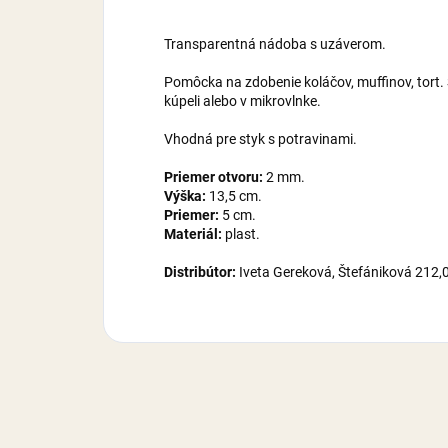
Transparentná nádoba s uzáverom.
Pomôcka na zdobenie koláčov, muffinov, tort
kúpeli alebo v mikrovlnke.
Vhodná pre styk s potravinami.
Priemer otvoru:
2 mm.
Výška:
13,5 cm.
Priemer:
5 cm.
Materiál:
plast.
Distribútor:
Iveta Gereková, Štefániková 212,