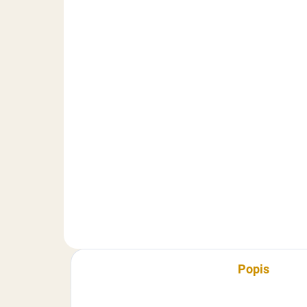
MOMENTÁLNE NEDOSTUPNÉ
Krém na dukatové
Li
buchtičky - 30 g
jem
0,50 €
1,
Detail
Zmes pre rýchlu a jednoduchú
Použ
prípravu lahodného krému s
zahu
rumovou príchuťou. K
omá
servírovaniu s obľúbenými
mäs
buchtičkami.Hmotnosť: 30 g
číns
Zem
hrud
Popis