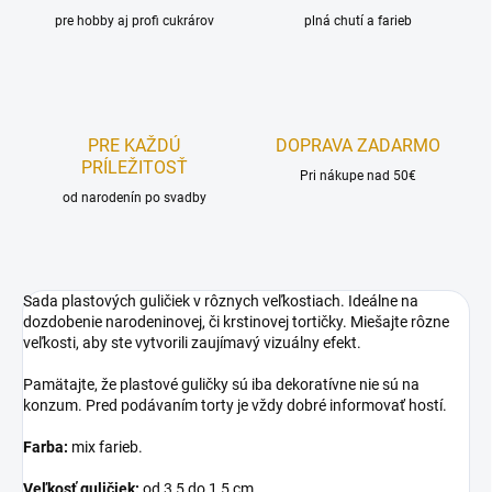
pre hobby aj profi cukrárov
plná chutí a farieb
PRE KAŽDÚ
DOPRAVA ZADARMO
PRÍLEŽITOSŤ
Pri nákupe nad 50€
od narodenín po svadby
Sada plastových guličiek v rôznych veľkostiach. Ideálne na
dozdobenie narodeninovej, či krstinovej tortičky. Miešajte rôzne
veľkosti, aby ste vytvorili zaujímavý vizuálny efekt.
Pamätajte, že plastové guličky sú iba dekoratívne nie sú na
konzum. Pred podávaním torty je vždy dobré informovať hostí.
Farba:
mix farieb.
Veľkosť guličiek:
od 3,5 do 1,5 cm.