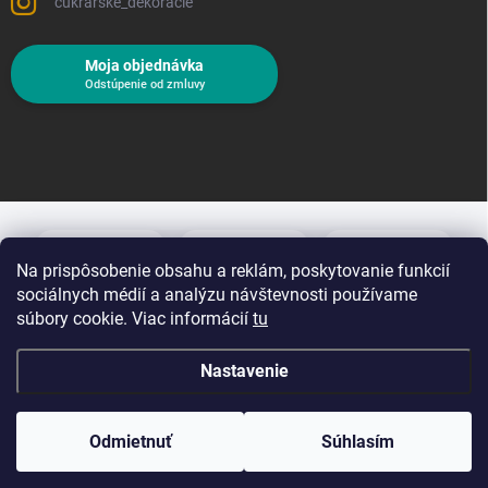
cukrarske_dekoracie
Moja objednávka
Odstúpenie od zmluvy
Na prispôsobenie obsahu a reklám, poskytovanie funkcií
sociálnych médií a analýzu návštevnosti používame
súbory cookie. Viac informácií
tu
Nastavenie
Copyright 2026
Cukrárske dekorácie
. Všetky práva vyhradené.
Upraviť
nastavenie cookies
Odmietnuť
Súhlasím
Vytvoril Shoptet