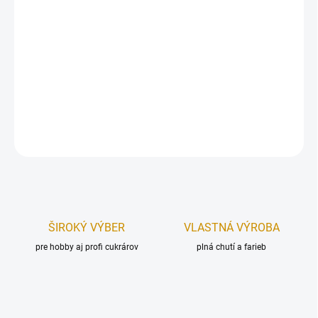
Dekorácia na tortu, vyrobená z modelovacej hmoty.
Oživte svoju tortu s touto roztomilou cukrovou figúrkou Mimoňa.
Rozmer figúrky:
6 cm (výška).
DETAILNÉ INFORMÁCIE
OPÝTAŤ SA
STRÁŽIŤ
ŠIROKÝ VÝBER
VLASTNÁ VÝROBA
pre hobby aj profi cukrárov
plná chutí a farieb