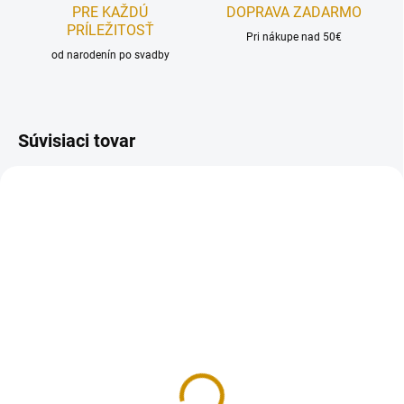
PRE KAŽDÚ
DOPRAVA ZADARMO
PRÍLEŽITOSŤ
Pri nákupe nad 50€
od narodenín po svadby
Súvisiaci tovar
NA SKLADE
NA SKLADE
Drevený zápich -
Fondánový zápich –
Požiarnicke auto
LOLky
5,50 €
3,80 €