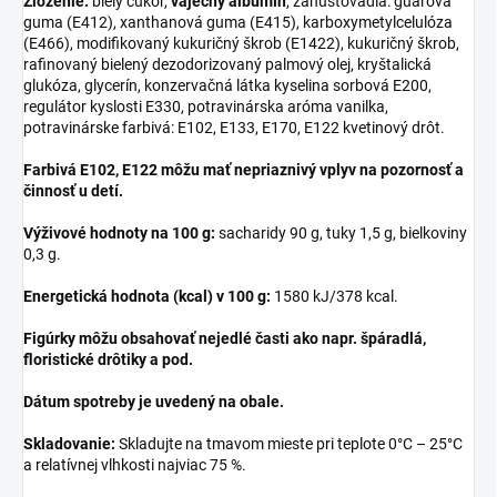
Zloženie:
biely cukor,
vaječný albumín
, zahusťovadlá: guarová
guma (E412), xanthanová guma (E415), karboxymetylcelulóza
(E466), modifikovaný kukuričný škrob (E1422), kukuričný škrob,
rafinovaný bielený dezodorizovaný palmový olej, kryštalická
glukóza, glycerín, konzervačná látka kyselina sorbová E200,
regulátor kyslosti E330, potravinárska aróma vanilka,
potravinárske farbivá: E102, E133, E170, E122 kvetinový drôt.
Farbivá E102, E122 môžu mať nepriaznivý vplyv na pozornosť a
činnosť u detí.
Výživové hodnoty na 100 g:
sacharidy 90 g, tuky 1,5 g, bielkoviny
0,3 g.
Energetická hodnota (kcal) v 100 g:
1580 kJ/378 kcal.
Figúrky môžu obsahovať nejedlé časti ako napr. špáradlá,
floristické drôtiky a pod.
Dátum spotreby je uvedený na obale.
Skladovanie:
Skladujte na tmavom mieste pri teplote 0°C – 25°C
a relatívnej vlhkosti najviac 75 %.