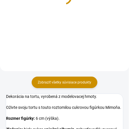
Do košíka
Do košíka
Drevený zápich, vyrobený z
Fondánové jedlé zápichy na tortu
kvalitného pevného materiálu.
sú skvelým spôsobom, ako pridať
Uchytený na špajli. Zápich je
osobný dotyk a štýlový vzhľad
určený, ako dekorácia na tortu.
vašim tortám. Tieto dekorácie sú
Rozmer (šxv): 100×90 mm, bez
vyrobené z jemného fondánu,
zápichovej časti.4
ktorý je nielen...
Zobraziť všetky súvisiace produkty
Dekorácia na tortu, vyrobená z modelovacej hmoty.
Oživte svoju tortu s touto roztomilou cukrovou figúrkou Mimoňa.
Rozmer figúrky:
6 cm (výška).