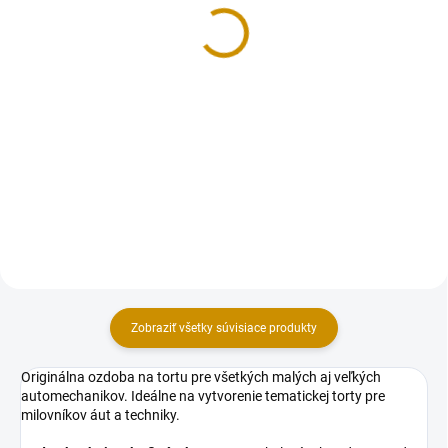
0 - 9
strieborná
0,50 €
1 €
Detail
Detail
Každé číslo od 0 po 9 je dostupné
Papierový zápich, vyrobený z
samostatne, takže si jednoducho
kvalitného pevného, perleťového
vyskladáte akýkoľvek vek či
materiálu. Uchytený na špajli.
dátum presne podľa potreby.
Zápich je určený, ako dekorácia
Farba: zlatá s trblietkovým
na tortu. Rozmer (dĺžka): 70 mm,
povrchom...
bez...
Zobraziť všetky súvisiace produkty
Originálna ozdoba na tortu pre všetkých malých aj veľkých
automechanikov. Ideálne na vytvorenie tematickej torty pre
milovníkov áut a techniky.