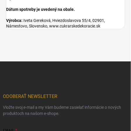
Dátum spotreby je uvedený na obale.
Výrobca:
Iveta Gereková, Hviezdoslavova 55/4, 02901,
Námestovo, Slovensko, www.cukrarskedekoracie.sk
Z
á
p
ä
t
i
ODOBERAŤ NEWSLETTER
e
Vložte svoj e-mail a my Vám budeme zasielať informácie o nových
produktoch na našom e-shope.
EMAIL