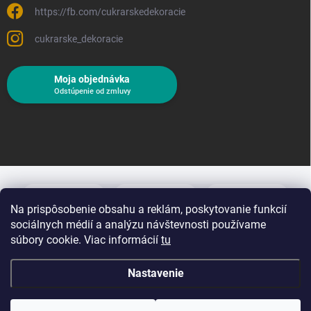
https://fb.com/cukrarskedekoracie
cukrarske_dekoracie
Moja objednávka
Odstúpenie od zmluvy
Na prispôsobenie obsahu a reklám, poskytovanie funkcií
sociálnych médií a analýzu návštevnosti používame
súbory cookie. Viac informácií
tu
Nastavenie
Copyright 2026
Cukrárske dekorácie
. Všetky práva vyhradené.
Upraviť