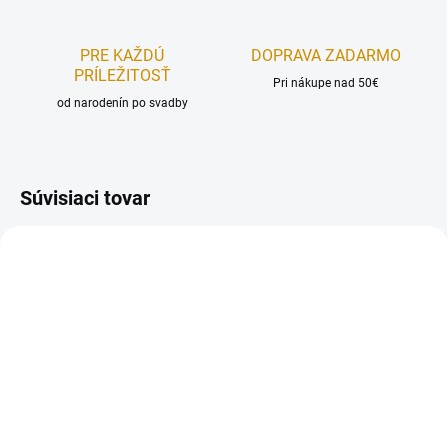
PRE KAŽDÚ
DOPRAVA ZADARMO
PRÍLEŽITOSŤ
Pri nákupe nad 50€
od narodenín po svadby
Súvisiaci tovar
NÁŠ TIP
NA SKLADE
NA SKLADE
Papierová číslica - zlatá
Papierová číslica -