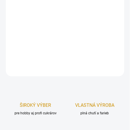
Originálna ozdoba na tortu pre všetkých malých aj veľkých
automechanikov. Ideálne na vytvorenie tematickej torty pre
milovníkov áut a techniky.
Sada obsahuje 7 ks figúrok v rozmere:
kolesá 3 ks od 5,5 cm do 3
cm (priemer), francúzsky kľúč 14 cm (dĺžka), šraubovák 7 cm
(dĺžka), skrutka 3 cm (dĺžka), matka 3,5 cm (priemer).
DETAILNÉ INFORMÁCIE
OPÝTAŤ SA
STRÁŽIŤ
ŠIROKÝ VÝBER
VLASTNÁ VÝROBA
pre hobby aj profi cukrárov
plná chutí a farieb