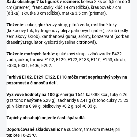
Sada obsahuje 7 ks figúrok v rozmere:
kolesá 3 ks od 5,5 cm do 3
cm (priemer), francúzsky kľúč 14 cm (dĺžka), šraubovák 7 cm
(dĺžka), skrutka 3 cm (dĺžka), matka 3,5 cm (priemer).
Zloženie:
cukor, glukózový sirup, pitná voda, rastlinné tuky
(kokosový tuk, hydrogénový olej z palmových jadier), škrob (jedlý
zemiakový škrob), xanthanová guma, arómy, konzervant (sorban
draselný),regulátor kyslosti (kyselina citrónová).
Zloženie možných farbív:
glukózový sirup, zvlhčovadlo: E422,
voda, cukor, farbivá E102, E129, E122, E133, E110, E153, škrob,
E330, E331, E406, E202.
Farbivá E102, E129, E122, E110 môžu mať nepriaznivý vplyv na
pozornosť a činnosť u detí.
Výživové hodnoty na 100 g:
energia 1641 kJ/388 kcal, tuky 6,26
g (z toho nasýtené 5,29 g), sacharidy 82,41 g (z toho cukry 73,23
g), vláknina 0,99 g, bielkoviny <0,2 g, soľ <0,03 g.
Zápichy obsahujú nejedlé časti špáradlá.
Doporučované skladovanie:
na suchom, tmavom mieste, pri
teplote 16-23°C.