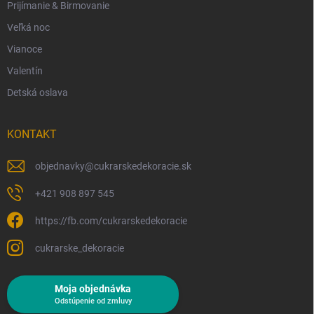
Prijímanie & Birmovanie
Veľká noc
Vianoce
Valentín
Detská oslava
KONTAKT
objednavky
@
cukrarskedekoracie.sk
+421 908 897 545
https://fb.com/cukrarskedekoracie
cukrarske_dekoracie
Moja objednávka
Odstúpenie od zmluvy