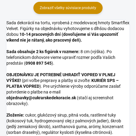
Zobraziť všetky súvisiace produkty
Sada dekorácií na tortu, vyrobená z modelovacej hmoty Smartflex
Velvet. Figúrky na objednávku vyhotovujeme s dlhšou dodacou
dobou
10-14 pracovných dní (dovoľujeme si Vás upozorniť
víkend nie je rátaný, ako pracovný deň).
Sada obsahuje 2 ks figúrok v rozmere:
8 cm (výška). Po
telefonickom dohovore vieme upraviť rozmer podľa Vašich
predstáv (
0908 897 545
).
OBJEDNÁVKU JE POTREBNÉ UHRADIŤ VOPRED V PLNEJ
VÝŠKE!
(pri voľbe prepravy a platby si zvoľte:
KURIÉR SPS –
PLATBA VOPRED
). Pre urýchlenie výroby odporúčame zaslať
potvrdenie o platbe na e-mail
objednavky@cukrarskedekoracie.sk
(stačí aj screenshot
obrazovky).
Zloženie:
cukor, glukózový sirup, pitná voda, rastlinné tuky
(kokosový tuk, hydrogenovaný olej z palmových jadier), škrob
(jedlý zemiakový škrob), xanthanová guma, arómy, konzervant
(sorban draselný), regulátor kyslosti (kyselina citrónová).