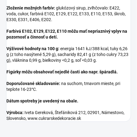
Zloženie možných farbív:
glukózový sirup, zvlhčovalo: E422,
voda, cukor, farbivá E102, E129, E122, E133, E110, E153, škrob,
E330, E331, E406, E202.
Farbivá E102, E129, E122, E110 môžu mať nepriaznivý vplyv na
pozornosť a činnosť u detí.
Výživové hodnoty na 100 g:
energia 1641 kJ/388 kcal, tuky 6,26
g (z toho nasýtené 5,29 g), sacharidy 82,41 g (z toho cukry 73,23
g), vláknina 0,99 g, bielkoviny <0,2 g, soľ <0,03 g.
Figúrky môžu obsahovať nejedlé časti ako napr. špáradlá.
Doporučované skladovanie:
na suchom, tmavom mieste, pri
teplote 16-23°C.
Dátum spotreby je uvedený na obale.
Výrobca:
Iveta Gereková, Štefániková 212, 02901, Námestovo,
Slovensko, www.cukrarskedekoracie.sk