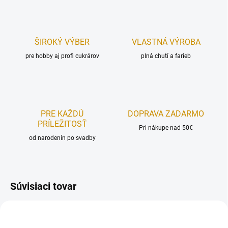
ŠIROKÝ VÝBER
VLASTNÁ VÝROBA
pre hobby aj profi cukrárov
plná chutí a farieb
PRE KAŽDÚ
DOPRAVA ZADARMO
PRÍLEŽITOSŤ
Pri nákupe nad 50€
od narodenín po svadby
Súvisiaci tovar
REÁLNA FOTKA
REÁLNA FOTKA
RUČNÁ VÝROBA
RUČNÁ VÝROBA