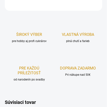
OPÝTAŤ SA
STRÁŽIŤ
ŠIROKÝ VÝBER
VLASTNÁ VÝROBA
pre hobby aj profi cukrárov
plná chutí a farieb
PRE KAŽDÚ
DOPRAVA ZADARMO
PRÍLEŽITOSŤ
Pri nákupe nad 50€
od narodenín po svadby
Súvisiaci tovar