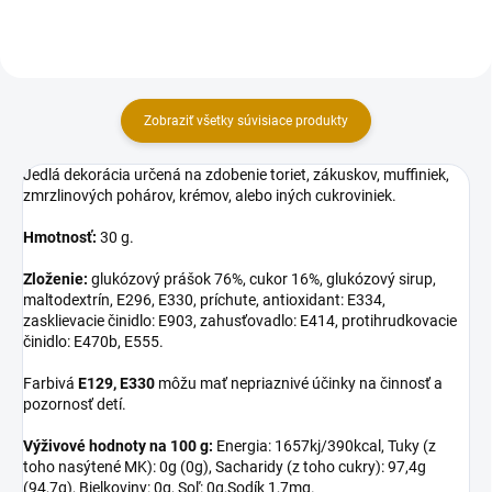
Zobraziť všetky súvisiace produkty
Jedlá dekorácia určená na zdobenie toriet, zákuskov, muffiniek,
zmrzlinových pohárov, krémov, alebo iných cukroviniek.
Hmotnosť:
30 g.
Zloženie:
glukózový prášok 76%, cukor 16%, glukózový sirup,
maltodextrín, E296, E330, príchute, antioxidant: E334,
zasklievacie činidlo: E903, zahusťovadlo: E414, protihrudkovacie
činidlo: E470b, E555.
Farbivá
E129, E330
môžu mať nepriaznivé účinky na činnosť a
pozornosť detí.
Výživové hodnoty na 100 g:
Energia: 1657kj/390kcal, Tuky (z
toho nasýtené MK): 0g (0g), Sacharidy (z toho cukry): 97,4g
(94,7g), Bielkoviny: 0g, Soľ: 0g,Sodík 1,7mg.