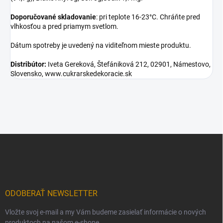
Doporučované skladovanie
: pri teplote 16-23°C. Chráňte pred
vlhkosťou a pred priamym svetlom.
Dátum spotreby je uvedený na viditeľnom mieste produktu.
Distribútor:
Iveta Gereková, Štefániková 212, 02901, Námestovo,
Slovensko, www.cukrarskedekoracie.sk
Z
á
p
ä
t
i
ODOBERAŤ NEWSLETTER
e
Vložte svoj e-mail a my Vám budeme zasielať informácie o nových
produktoch na našom e-shope.