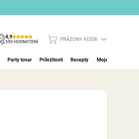
4,9
PRÁZDNY KOŠÍK
NÁKUPNÝ
550 HODNOTENÍ
KOŠÍK
Party tovar
Príležitosti
Recepty
Moja objednávka