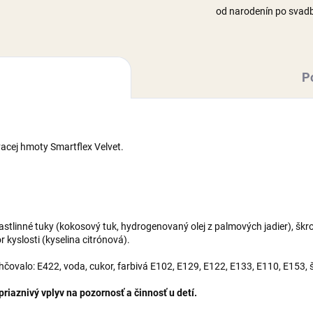
od narodenín po svad
P
vacej hmoty Smartflex Velvet.
 rastlinné tuky (kokosový tuk, hydrogenovaný olej z palmových jadier), š
 kyslosti (kyselina citrónová).
lhčovalo: E422, voda, cukor, farbivá E102, E129, E122, E133, E110, E153,
iaznivý vplyv na pozornosť a činnosť u detí.