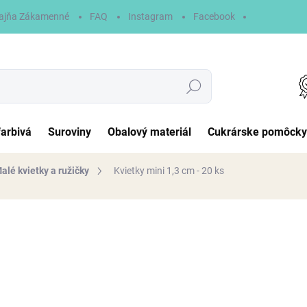
ajňa Zákamenné
FAQ
Instagram
Facebook
Hľadať
farbivá
Suroviny
Obalový materiál
Cukrárske pomôcky
alé kvietky a ružičky
Kvietky mini 1,3 cm - 20 ks
otenia
1,70 €
Jednotková
NA SKLADE