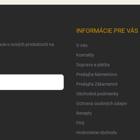
INFORMÁCIE PRE VÁS
ácie o nových produktoch na
O nás
Kontakty
Doprava a platba
Predajňa Námestovo
Predajňa Zákamenné
Obchodné podmienky
osobných údajov
Ochrana osobných údajov
Recepty
FAQ
Hodnotenie obchodu