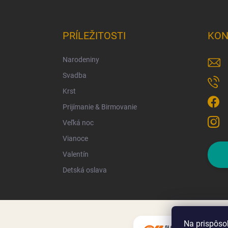
PRÍLEŽITOSTI
KON
Narodeniny
Svadba
Krst
Prijímanie & Birmovanie
Veľká noc
Vianoce
Valentín
Detská oslava
Na prispôso