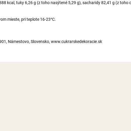
8 kcal, tuky 6,26 g (z toho nasýtené 5,29 g), sacharidy 82,41 g (z toho cu
m mieste, pri teplote 16-23°C.
2901, Námestovo, Slovensko, www.cukrarskedekoracie.sk