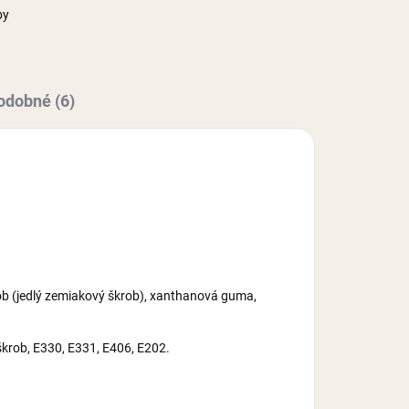
by
odobné (6)
krob (jedlý zemiakový škrob), xanthanová guma,
 škrob, E330, E331, E406, E202.