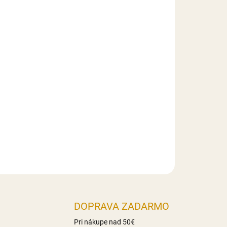
026
MOŽNOSTI DORUČENIA
Pridať do košíka
yrobený z modelovacej hmoty Smartflex Velvet.
DOPRAVA ZADARMO
Pri nákupe nad 50€