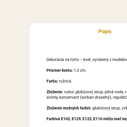
Popis
Dekorácia na tortu – kvet, vyrobený z modelo
Priemer kvetu:
1,3 cm.
Farba:
ružová.
Zloženie:
cukor, glukózový sirup, pitná voda,
arómy, konzervant (sorban draselný), regulátor
Zloženie možných farbív:
glukózový sirup, zv
Farbivá E102, E129, E122, E110 môžu mať nepr