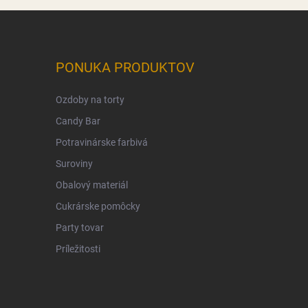
PONUKA PRODUKTOV
Ozdoby na torty
Candy Bar
Potravinárske farbivá
Suroviny
Obalový materiál
Cukrárske pomôcky
Party tovar
Príležitosti