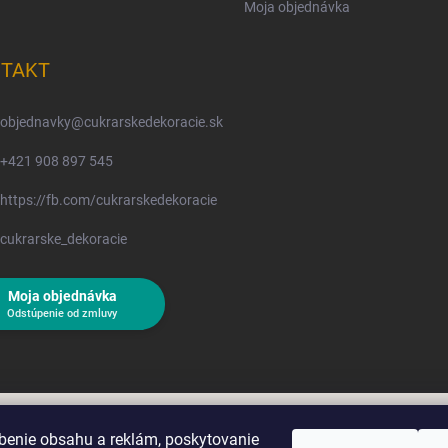
Moja objednávka
TAKT
objednavky
@
cukrarskedekoracie.sk
+421 908 897 545
https://fb.com/cukrarskedekoracie
cukrarske_dekoracie
Moja objednávka
Odstúpenie od zmluvy
benie obsahu a reklám, poskytovanie