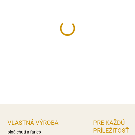
cena:
MÔŽEME DORUČIŤ DO:
11.8.2
−
+
Dekorácia na tortu – kvet, v
Priemer kvetu:
1,3 cm.
Farba:
ružová.
DETAILNÉ INFORMÁCIE
OPÝTAŤ SA
STRÁŽIŤ
VLASTNÁ VÝROBA
PRE KAŽDÚ
PRÍLEŽITOSŤ
plná chutí a farieb