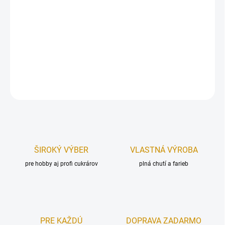
Dekorácia vyrobená z plastu, ozdobená perličkami a kamienkami.
Priemer korunky:
4,5 cm.
Výška:
3,5 cm.
DETAILNÉ INFORMÁCIE
OPÝTAŤ SA
STRÁŽIŤ
ŠIROKÝ VÝBER
VLASTNÁ VÝROBA
pre hobby aj profi cukrárov
plná chutí a farieb
PRE KAŽDÚ
DOPRAVA ZADARMO