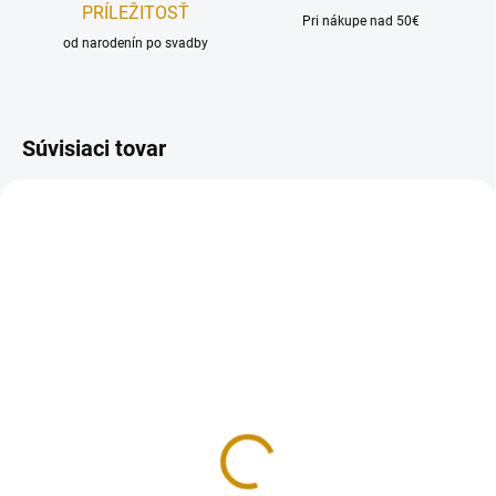
PRÍLEŽITOSŤ
Pri nákupe nad 50€
od narodenín po svadby
Súvisiaci tovar
MOMENTÁLNE NEDOSTUPNÉ
NA SKLADE
Mix dekoračných
Čokoládové gule - 7 ks
guličiek - 50 ks
12 €
12 €
Do košíka