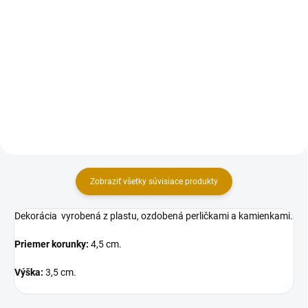
Do košíka
Exkluzívne čokoládové gule
predstavujú výnimočný
Sada plastových guličiek v
dekoračný prvok, ktorý povýši
rôznych veľkostiach. Ideálne na
vaše torty na umelecké dielo.
dozdobenie narodeninovej, či
Precízne vyrobené z kvalitnej
krstinovej tortičky. Miešajte rôzne
čokolády, dostupné v rôznych...
veľkosti, aby ste vytvorili
zaujímavý vizuálny...
Zobraziť všetky súvisiace produkty
Dekorácia vyrobená z plastu, ozdobená perličkami a kamienkami.
Priemer korunky:
4,5 cm.
Výška:
3,5 cm.