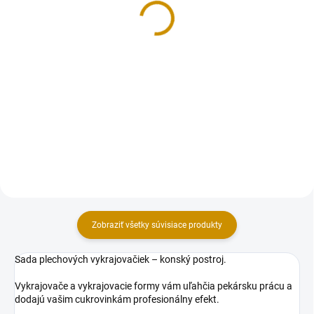
3,30 €
3,30 €
Do košíka
Do košíka
Cukrová poleva v tube na
Cukrová poleva v tube na
jednoduché zdobenie tort,
jednoduché zdobenie tort,
zákuskov alebo pečiva.
zákuskov alebo pečiva.
Hmotnosť: 76 g (4 tubičky po 19
Hmotnosť: 76 g (4 tubičky po 19
g). Zloženie: Cukor 77 %, Voda,
g). Príprava a použitie:Návod:1.
Rastlinné oleje (palmový, repkový)
Pre ľahšie zdobenie tubu pred...
v...
Zobraziť všetky súvisiace produkty
Sada plechových vykrajovačiek – konský postroj.
Vykrajovače a vykrajovacie formy vám uľahčia pekársku prácu a
dodajú vašim cukrovinkám profesionálny efekt.