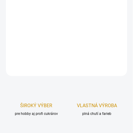
Sada plechových vykrajovačiek – konský postroj.
Vykrajovače a vykrajovacie formy vám uľahčia pekársku prácu a
dodajú vašim cukrovinkám profesionálny efekt.
Rozmer (dĺžka):
od 10 – 4 cm.
Balenie obsahuje:
4 ks.
DETAILNÉ INFORMÁCIE
OPÝTAŤ SA
STRÁŽIŤ
ŠIROKÝ VÝBER
VLASTNÁ VÝROBA
pre hobby aj profi cukrárov
plná chutí a farieb