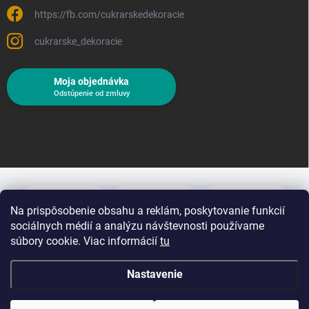
https://fb.com/cukrarskedekoracie
cukrarske_dekoracie
Moja objednávka
Odstúpenie od zmluvy
Na prispôsobenie obsahu a reklám, poskytovanie funkcií
sociálnych médií a analýzu návštevnosti používame
súbory cookie. Viac informácií
tu
Nastavenie
Copyright 2026
Cukrárske dekorácie
. Všetky práva vyhradené.
Upraviť