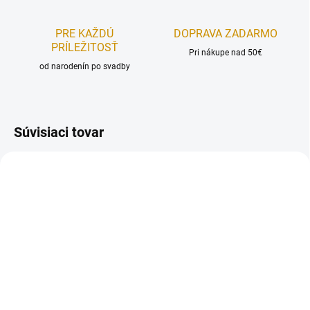
PRE KAŽDÚ
DOPRAVA ZADARMO
PRÍLEŽITOSŤ
Pri nákupe nad 50€
od narodenín po svadby
Súvisiaci tovar
NA SKLADE
NA SKLADE
Tubičky na zdobenie –
Tubičky na zdobenie -
farebné
farebné