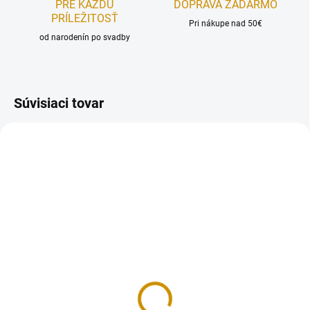
PRE KAŽDÚ
DOPRAVA ZADARMO
PRÍLEŽITOSŤ
Pri nákupe nad 50€
od narodenín po svadby
Súvisiaci tovar
MOMENTÁLNE NEDOSTUPNÉ
NA SKLADE
Tubičky na zdobenie -
Tubičky pastelové - 76 g
biele
3,30 €
3,70 €
Do košíka