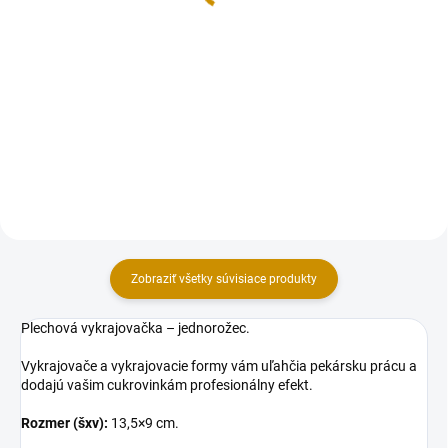
Detail
Cukrová poleva v tube na
jednoduché zdobenie tort,
Cukrová poleva v tube na
zákuskov alebo pečiva.
jednoduché zdobenie tort,
Hmotnosť: 76 g (4 tubičky po 19
zákuskov alebo pečiva. Môžete
g). Príprava a použitie:Návod:1.
vytvárať nápisy alebo ornamenty,
Pre ľahšie zdobenie tubu pred...
vyfarbovať vnútro kvetov atď.
Hmotnosť: 76 g (4 tubičky po
19...
Zobraziť všetky súvisiace produkty
Plechová vykrajovačka – jednorožec.
Vykrajovače a vykrajovacie formy vám uľahčia pekársku prácu a
dodajú vašim cukrovinkám profesionálny efekt.
Rozmer (šxv):
13,5×9 cm.