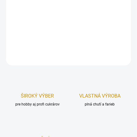
Plechová vykrajovačka – jednorožec.
Vykrajovače a vykrajovacie formy vám uľahčia pekársku prácu a
dodajú vašim cukrovinkám profesionálny efekt.
Rozmer (šxv):
13,5×9 cm.
DETAILNÉ INFORMÁCIE
OPÝTAŤ SA
STRÁŽIŤ
ŠIROKÝ VÝBER
VLASTNÁ VÝROBA
pre hobby aj profi cukrárov
plná chutí a farieb