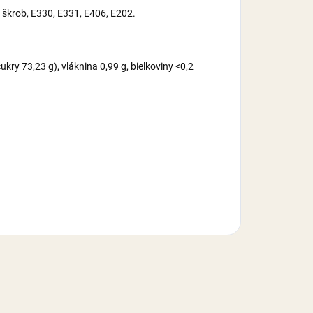
, škrob, E330, E331, E406, E202.
kry 73,23 g), vláknina 0,99 g, bielkoviny <0,2