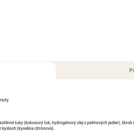
Papierový zápich, vyrobený z
kvalitného pevného materiálu
é číslo od 0 po 9 je dostupné
Uchytený na špajli. Zápich je
ostatne, takže si jednoducho
určený, ako dekorácia na tort
ladáte akýkoľvek vek či
Rozmer (dĺžka): 850 mm, bez
um presne podľa potreby.
zápichovej časti.
a: zlatá s trblietkovým
rchom...
P
moty.
rastlinné tuky (kokosový tuk, hydrogénový olej z palmových jadier), škro
kyslosti (kyselina citrónová).