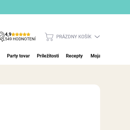
4,9
PRÁZDNY KOŠÍK
NÁKUPNÝ
549 HODNOTENÍ
KOŠÍK
Party tovar
Príležitosti
Recepty
Moja objednávka