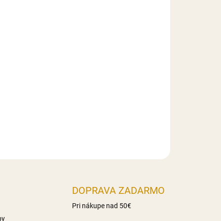
026
MOŽNOSTI DORUČENIA
Pridať do košíka
á z modelovacej hmoty.
).
DOPRAVA ZADARMO
Pri nákupe nad 50€
by