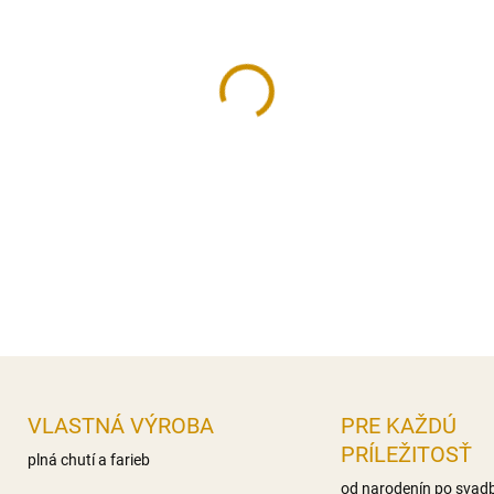
cena:
MÔŽEME DORUČIŤ DO:
10.8.2
−
+
Dekorácia na tortu, vyroben
Rozmer figúrky:
6 cm (výška
DETAILNÉ INFORMÁCIE
OPÝTAŤ SA
STRÁŽIŤ
VLASTNÁ VÝROBA
PRE KAŽDÚ
PRÍLEŽITOSŤ
plná chutí a farieb
od narodenín po svad