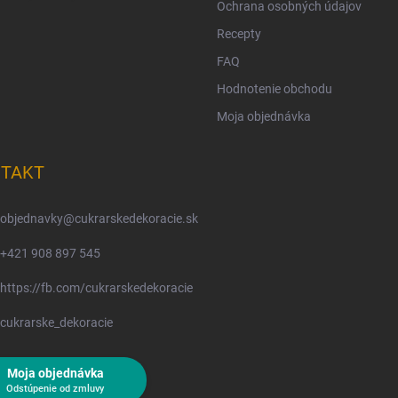
Ochrana osobných údajov
Recepty
FAQ
Hodnotenie obchodu
Moja objednávka
TAKT
objednavky
@
cukrarskedekoracie.sk
+421 908 897 545
https://fb.com/cukrarskedekoracie
cukrarske_dekoracie
Moja objednávka
Odstúpenie od zmluvy