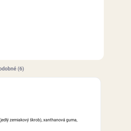
Papierový zápich, vyrobený z
.
kvalitného pevného, perleťového
materiálu. Uchytený na špajli.
u.
Zápich je určený, ako dekorácia
na tortu. Rozmer (dĺžka): 70 mm,
bez zápichovej časti.
odobné (6)
b (jedlý zemiakový škrob), xanthanová guma,