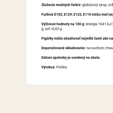
Zloženie možných farbív:
glukózový sirup, zv
Farbivá E102, E129, E122, E110 môžu mať nepr
Výživové hodnoty na 100 g:
energia 1641 kJ/38
g, soľ <0,03 g.
Figúrky môžu obsahovať nejedlé časti ako na
Doporučované skladovanie:
na suchom, tmavo
Dátum spotreby je uvedený na obale.
Výrobca:
Poľsko