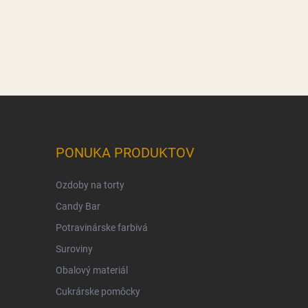
PONUKA PRODUKTOV
Ozdoby na torty
Candy Bar
Potravinárske farbivá
Suroviny
Obalový materiál
Cukrárske pomôcky