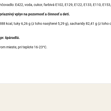
lhčovadlo: E422, voda, cukor, farbivá E102, E129, E122, E133, E110, E153
iaznivý vplyv na pozornosť a činnosť u detí.
8 kcal, tuky 6,26 g (z toho nasýtené 5,29 g), sacharidy 82,41 g (z toho cu
pr. špáradlá.
m mieste, pri teplote 16-23°C.