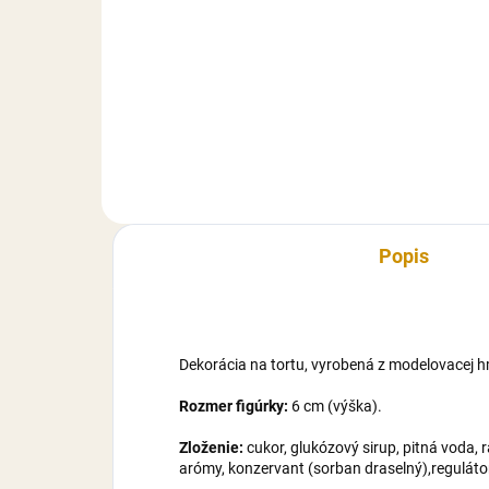
Akrylový zápich, vyrobený z
kvalitného pevného akrylového
Každ
materiálu. Zápich je určený, ako
sam
dekorácia na tortu. Rozmer
vysk
(dĺžka): 5,7 cm, bez zápichovej
dát
časti.
Farb
pov
Popis
Dekorácia na tortu, vyrobená z modelovacej h
Rozmer figúrky:
6 cm (výška).
Zloženie:
cukor, glukózový sirup, pitná voda, 
arómy, konzervant (sorban draselný),regulátor 