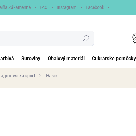
ajňa Zákamenné
FAQ
Instagram
Facebook
Hľadať
farbivá
Suroviny
Obalový materiál
Cukrárske pomôcky
, profesie a šport
Hasič
otenia
4 €
Jednotková
NA SKLADE