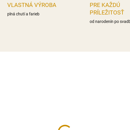
VLASTNÁ VÝROBA
PRE KAŽDÚ
PRÍLEŽITOSŤ
plná chutí a farieb
od narodenín po svad
NA SKLADE
MOMENTÁLNE NEDOST
rtflex Velvet žltý -
Smartflex Velvet zelen
0 g
250 g