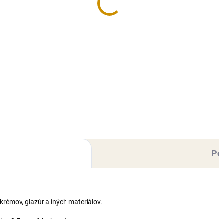
50 €
3,50 €
Do košíka
Detai
rárska dekoratívna hmota s
Cukrárska dekoratívna hmota
huťou vanilky. Extra pružná
príchuťou vanilky. Extra pruž
ta s vynikajúcimi
hmota s vynikajúcimi
tnosťami (nelepí sa, rýchlo si
vlastnosťami (nelepí sa, rýchlo
 tvar), vhodná najmä na
drží tvar), vhodná najmä na
hovanie tort a modelovanie...
poťahovanie tort a modelovani
P
krémov, glazúr a iných materiálov.