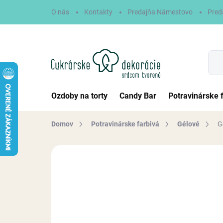
Prejsť
O nás
Kontakty
Predajňa Námestovo
Pred
na
obsah
Ozdoby na torty
Candy Bar
Potravinárske 
Domov
Potravinárske farbivá
Gélové
G
Neohodnotené
Podrobnosti hodn