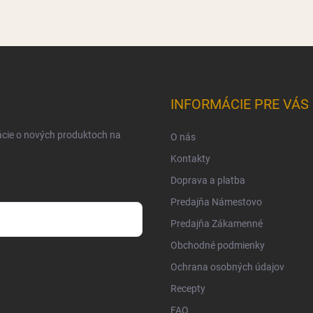
INFORMÁCIE PRE VÁS
ácie o nových produktoch na
O nás
Kontakty
Doprava a platba
Predajňa Námestovo
Predajňa Zákamenné
Obchodné podmienky
osobných údajov
Ochrana osobných údajov
Recepty
FAQ