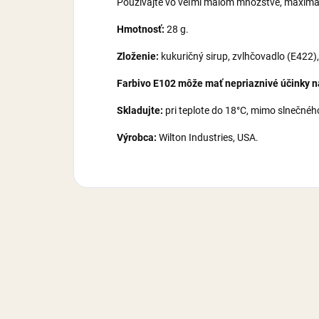
Používajte vo veľmi malom množstve, maximál
Hmotnosť:
28 g.
Zloženie:
kukuričný sirup, zvlhčovadlo (E422),
Farbivo E102 môže mať nepriaznivé účinky na
Skladujte:
pri teplote do 18°C, mimo slnečného
Výrobca:
Wilton Industries, USA.