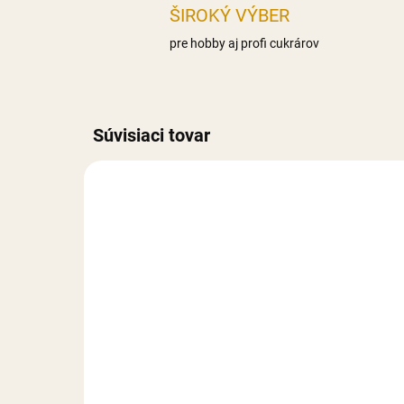
ŠIROKÝ VÝBER
pre hobby aj profi cukrárov
Súvisiaci tovar
NA SKLADE
Smartflex Velvet hnedý -
Sma
250 g
25