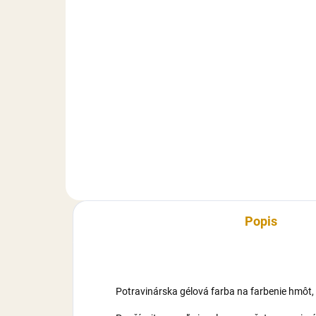
3,50 €
3,
Do košíka
Cukrárska dekoratívna hmota s
Cuk
príchuťou vanilky. Extra pružná
príc
hmota s vynikajúcimi
hmo
vlastnosťami (nelepí sa, rýchlo si
vlas
drží tvar), vhodná najmä na
drží
poťahovanie tort a modelovanie...
poťa
Popis
Potravinárska gélová farba na farbenie hmôt, 