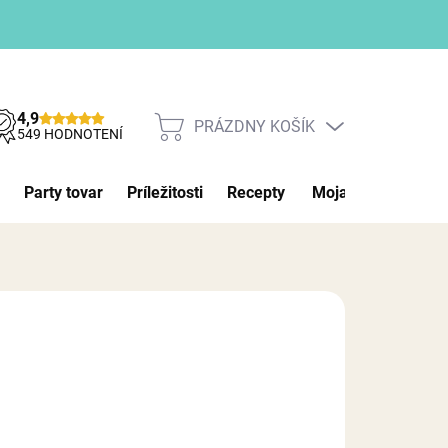
4,9
PRÁZDNY KOŠÍK
NÁKUPNÝ
549 HODNOTENÍ
KOŠÍK
Party tovar
Príležitosti
Recepty
Moja objednávka
026
MOŽNOSTI DORUČENIA