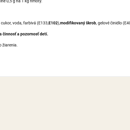
ne 0,5 g na 1 kg hmoty.
 cukor, voda, farbivá (E133,
E102
),
modifikovaný škrob
, gelové činidlo (
 činnosť a pozornosť detí.
 žiarenia.