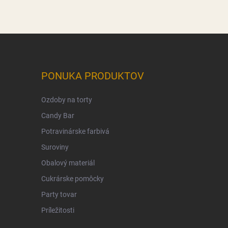
PONUKA PRODUKTOV
Ozdoby na torty
Candy Bar
Potravinárske farbivá
Suroviny
Obalový materiál
Cukrárske pomôcky
Party tovar
Príležitosti