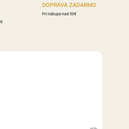
DOPRAVA ZADARMO
Pri nákupe nad 50€
by
UPNÉ
NA SKLADE
ý -
Smartflex Velvet biely - 1
kg