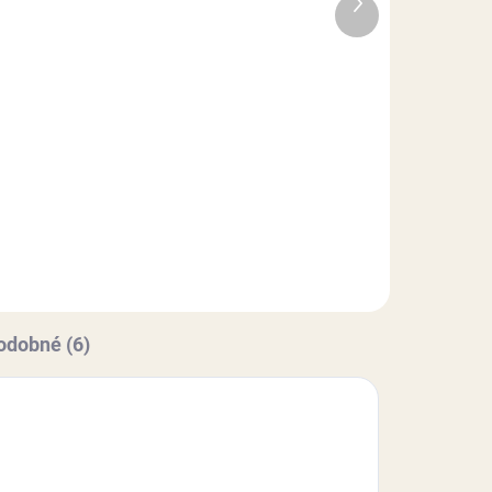
Ďalší
produkt
11 €
l
Do košíka
 s
Cukrárska dekoratívna hmota s
ná
príchuťou vanilky. Extra pružná
hmota s vynikajúcimi
 si
vlastnosťami (nelepí sa, rýchlo si
drží tvar), vhodná najmä na
e...
poťahovanie tort a modelovanie...
odobné (6)