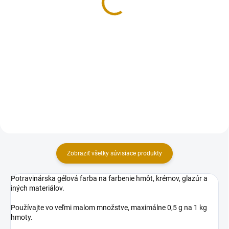
5 €
68 €
Do košíka
Do košíka
Hotové medovníky s cukrovou
Cukrárska dekoratívna hmota s
polevou. Počet ks: cca 23 ks.
príchuťou vanilka, mandľa,
Hmotnosť: 100 g. Zloženie:
pomaranč, čerešňa (príchuť
pšeničná múka, cukor, vajcia, tuk:
odosielame podľa stavu na
rastlinné oleje a palmový, repkový
sklade, pre bližšie info. nás
slnečnicový,...
kontaktujte 0908 897 545).
Extra...
Zobraziť všetky súvisiace produkty
Potravinárska gélová farba na farbenie hmôt, krémov, glazúr a
iných materiálov.
Používajte vo veľmi malom množstve, maximálne 0,5 g na 1 kg
hmoty.