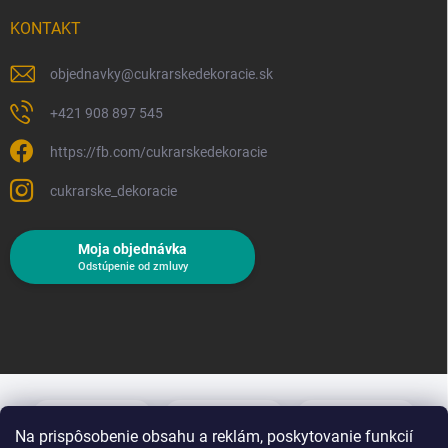
KONTAKT
objednavky
@
cukrarskedekoracie.sk
+421 908 897 545
https://fb.com/cukrarskedekoracie
cukrarske_dekoracie
Moja objednávka
Odstúpenie od zmluvy
Na prispôsobenie obsahu a reklám, poskytovanie funkcií