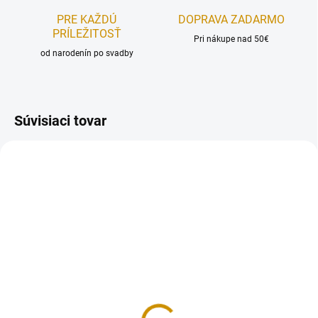
PRE KAŽDÚ
DOPRAVA ZADARMO
PRÍLEŽITOSŤ
Pri nákupe nad 50€
od narodenín po svadby
Súvisiaci tovar
NA SKLADE
NA SKLADE
Medovníky s cukrovou
Smartflex Velvet biely –
polevou - 100 g
7 kg