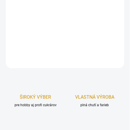
Potravinárska gélová farba na farbenie hmôt, krémov, glazúr a
iných materiálov.
Používajte vo veľmi malom množstve, maximálne 0,5 g na 1 kg
hmoty.
Hmotnosť:
28 g.
DETAILNÉ INFORMÁCIE
OPÝTAŤ SA
STRÁŽIŤ
ŠIROKÝ VÝBER
VLASTNÁ VÝROBA
pre hobby aj profi cukrárov
plná chutí a farieb