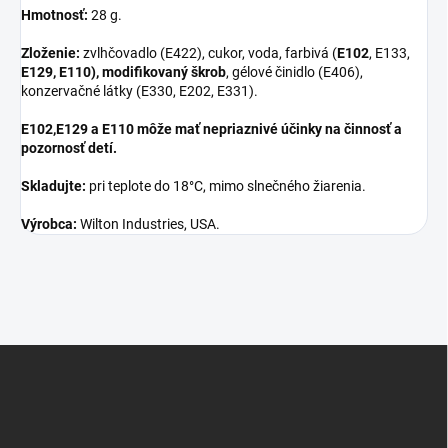
Hmotnosť:
28 g.
Zloženie:
zvlhčovadlo (E422), cukor, voda, farbivá (
E102
, E133,
E129, E110), modifikovaný škrob
, gélové činidlo (E406),
konzervačné látky (E330, E202, E331).
E102,E129 a E110 môže mať nepriaznivé účinky na činnosť a
pozornosť detí.
Skladujte:
pri teplote do 18°C, mimo slnečného žiarenia.
Výrobca:
Wilton Industries, USA.
Z
á
p
ä
t