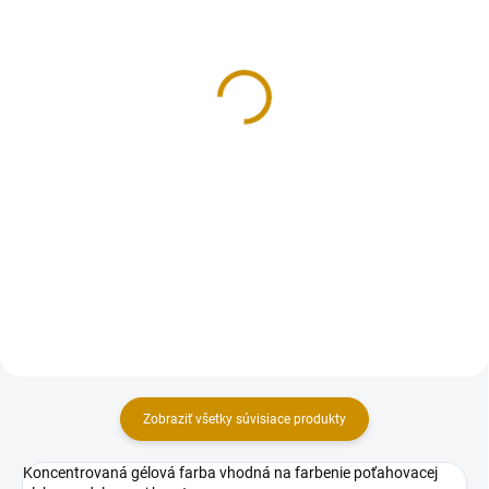
NA SKLADE
NA SKLADE
Medovníky s cukrovou
Pasta Dama Top farebný
polevou - 100 g
mix - 160 g
5 €
3,30 €
Do košíka
Do košíka
Hotové medovníky s cukrovou
Pasty na báze cukrov, ideálne pre
polevou. Počet ks: cca 23 ks.
modelovanie, poťahovanie a
Hmotnosť: 100 g. Zloženie:
výrobu dekorácii cukrárskych
pšeničná múka, cukor, vajcia, tuk:
výrobkov. Pružná hmota s
rastlinné oleje a palmový, repkový
vynikajúcimi vlastnosťami (nelepí
slnečnicový,...
sa, rýchlo si drží tvar)....
Zobraziť všetky súvisiace produkty
Koncentrovaná gélová farba vhodná na farbenie poťahovacej