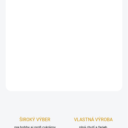
Koncentrovaná gélová farba vhodná na farbenie poťahovacej
alebo modelovacej hmoty.
Produkt neobsahuje lepok, geneticky modifikované suroviny a je
vhodný
pre vegánov a vegetariánov
.
Farbu aplikujte v malom množstve pomocou špáradla.
Na 1 kg hmotnosti použite maximálne 3 g farby.
Hmotnosť:
25 g.
DETAILNÉ INFORMÁCIE
OPÝTAŤ SA
STRÁŽIŤ
ŠIROKÝ VÝBER
VLASTNÁ VÝROBA
pre hobby aj profi cukrárov
plná chutí a farieb