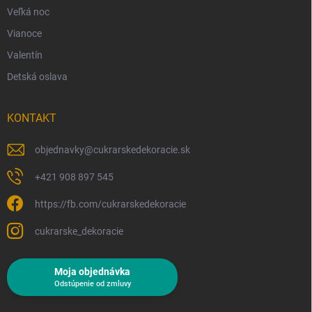
Veľká noc
Vianoce
Valentín
Detská oslava
KONTAKT
objednavky
@
cukrarskedekoracie.sk
+421 908 897 545
https://fb.com/cukrarskedekoracie
cukrarske_dekoracie
Moja objednávka
Odstúpenie od zmluvy