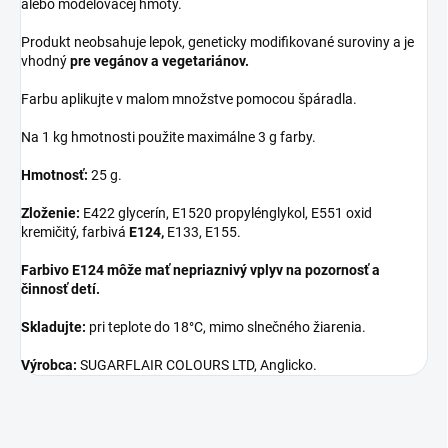
alebo modelovacej hmoty.
Produkt neobsahuje lepok, geneticky modifikované suroviny a je
vhodný
pre vegánov a vegetariánov
.
Farbu aplikujte v malom množstve pomocou špáradla.
Na 1 kg hmotnosti použite maximálne 3 g farby.
Hmotnosť:
25 g.
Zloženie:
E422 glycerín, E1520 propylénglykol, E551 oxid
kremičitý, farbivá
E124,
E133, E155.
Farbivo E124 môže mať nepriaznivý vplyv na pozornosť a
činnosť detí.
Skladujte:
pri teplote do 18°C, mimo slnečného žiarenia.
Výrobca:
SUGARFLAIR COLOURS LTD, Anglicko.