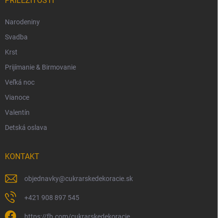
PRÍLEŽITOSTI
Narodeniny
Svadba
Krst
Prijímanie & Birmovanie
Veľká noc
Vianoce
Valentín
Detská oslava
KONTAKT
objednavky
@
cukrarskedekoracie.sk
+421 908 897 545
https://fb.com/cukrarskedekoracie