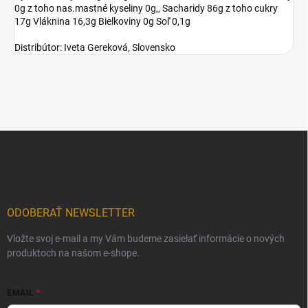
0g z toho nas.mastné kyseliny 0g,, Sacharidy 86g z toho cukry
17g Vláknina 16,3g Bielkoviny 0g Soľ 0,1g
Distribútor: Iveta Gereková, Slovensko
Z
á
p
ä
t
i
ODOBERAŤ NEWSLETTER
e
Vložte svoj e-mail a my Vám budeme zasielať informácie o nových
produktoch na našom e-shope.
EMAIL