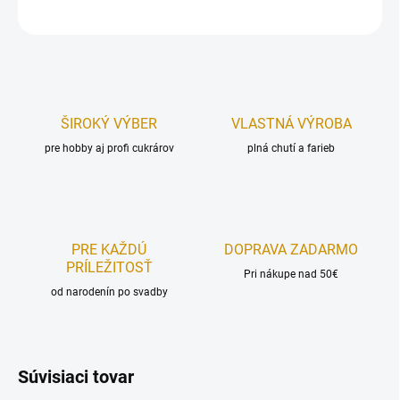
OPÝTAŤ SA
STRÁŽIŤ
ŠIROKÝ VÝBER
VLASTNÁ VÝROBA
pre hobby aj profi cukrárov
plná chutí a farieb
PRE KAŽDÚ
DOPRAVA ZADARMO
PRÍLEŽITOSŤ
Pri nákupe nad 50€
od narodenín po svadby
Súvisiaci tovar