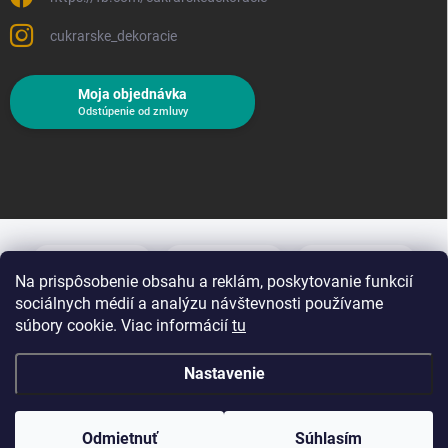
cukrarske_dekoracie
Moja objednávka
Odstúpenie od zmluvy
Na prispôsobenie obsahu a reklám, poskytovanie funkcií
sociálnych médií a analýzu návštevnosti používame
súbory cookie. Viac informácií
tu
Nastavenie
Copyright 2026
Cukrárske dekorácie
. Všetky práva vyhradené.
Upraviť
nastavenie cookies
Odmietnuť
Súhlasím