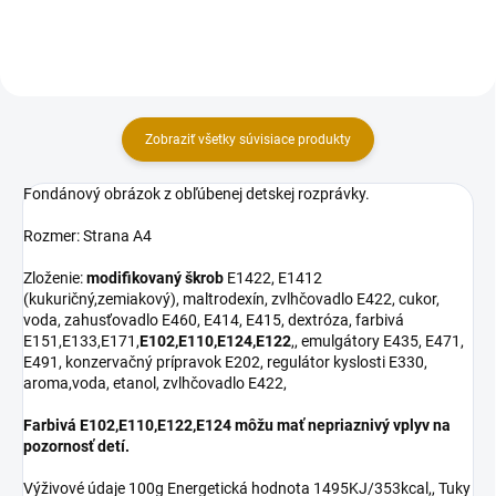
E414,...
objednávky zaslať na e-mail:...
Zobraziť všetky súvisiace produkty
Fondánový obrázok z obľúbenej detskej rozprávky.
Rozmer: Strana A4
Zloženie:
modifikovaný škrob
E1422, E1412
(kukuričný,zemiakový), maltrodexín, zvlhčovadlo E422, cukor,
voda, zahusťovadlo E460, E414, E415, dextróza, farbivá
E151,E133,E171,
E102,E110,E124,E122
,, emulgátory E435, E471,
E491, konzervačný prípravok E202, regulátor kyslosti E330,
aroma,voda, etanol, zvlhčovadlo E422,
Farbivá E102,E110,E122,E124 môžu mať nepriaznivý vplyv na
pozornosť detí.
Výživové údaje 100g Energetická hodnota 1495KJ/353kcal,, Tuky