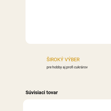
ŠIROKÝ VÝBER
pre hobby aj profi cukrárov
Súvisiaci tovar