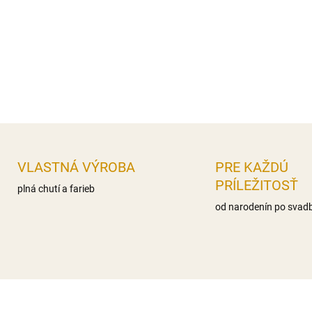
nas.mastné kyseliny 0g,, Sac
Bielkoviny 0g Soľ 0,1g
Distribútor: Iveta Gereková, 
DETAILNÉ INFORMÁCIE
OPÝTAŤ SA
STRÁŽIŤ
VLASTNÁ VÝROBA
PRE KAŽDÚ
PRÍLEŽITOSŤ
plná chutí a farieb
od narodenín po svad