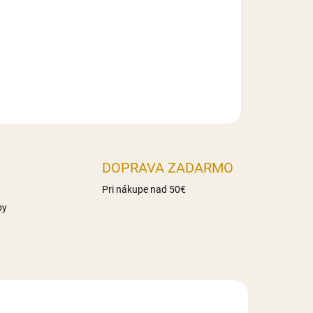
haridy 86g z toho cukry 17g Vláknina 16,3g
Slovensko
DOPRAVA ZADARMO
Pri nákupe nad 50€
by