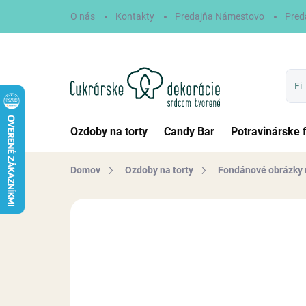
Prejsť
O nás
Kontakty
Predajňa Námestovo
Pred
na
obsah
Ozdoby na torty
Candy Bar
Potravinárske 
Domov
Ozdoby na torty
Fondánové obrázky 
Neohodnotené
Podrobnosti hodn