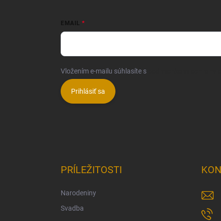
EMAIL
Vložením e-mailu súhlasíte s
podmienkami ochrany 
Prihlásiť sa
PRÍLEŽITOSTI
KON
Narodeniny
Svadba