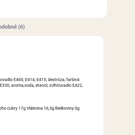
2,
maltrodexín, zvlhčovadlo E422,
cukor,...
odobné (6)
ovadlo E460, E414, E415, dextróza, farbivá
 E330, aroma,voda, etanol, zvlhčovadlo E422,
oho cukry 17g Vláknina 16,3g Bielkoviny 0g