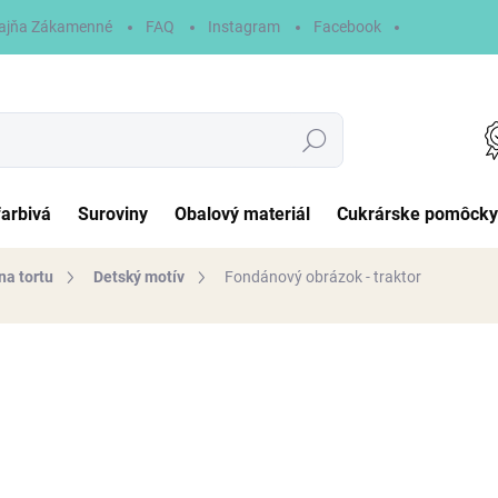
ajňa Zákamenné
FAQ
Instagram
Facebook
Hľadať
farbivá
Suroviny
Obalový materiál
Cukrárske pomôcky
na tortu
Detský motív
Fondánový obrázok - traktor
otenia
6,90 €
Jednotková
NA SKLADE
cena:
MÔŽEME DORUČIŤ DO:
11.8.2