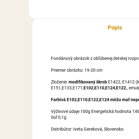
maltrodexín, zvlhčovadlo E422,
mal
cukor, voda,...
cuko
Popis
Fondánový obrázok z obľúbenej detskej rozpr
Priemer obrázku: 19-20 cm
Zloženie:
modifikovaný škrob
E1422, E1412 (ku
E151,E133,E171,
E102,E110,E124,E122
,, emu
Farbivá E102,E110,E122,E124 môžu mať nepri
Výživové údaje 100g Energetická hodnota 1495
Soľ 0,1g
Distribútor: Iveta Gereková, Slovensko