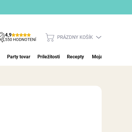
4,9
PRÁZDNY KOŠÍK
NÁKUPNÝ
550 HODNOTENÍ
KOŠÍK
Party tovar
Príležitosti
Recepty
Moja objednávka
026
MOŽNOSTI DORUČENIA