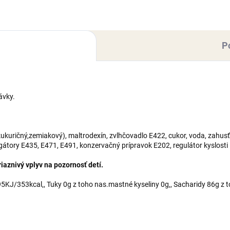
trodexín, zvlhčovadlo E422,
maltrodexín, zvlhčovadlo E42
r, voda,...
cukor,...
P
ávky.
kuričný,zemiakový), maltrodexín, zvlhčovadlo E422, cukor, voda, zahusť
lgátory E435, E471, E491, konzervačný prípravok E202, regulátor kyslosti
aznivý vplyv na pozornosť detí.
KJ/353kcal,, Tuky 0g z toho nas.mastné kyseliny 0g,, Sacharidy 86g z t