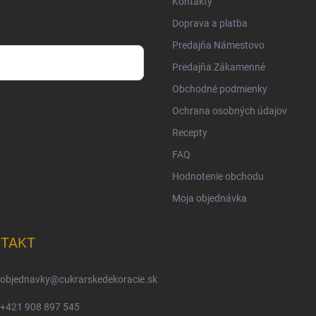
Kontakty
Doprava a platba
Predajňa Námestovo
Predajňa Zákamenné
Obchodné podmienky
osobných údajov
Ochrana osobných údajov
Recepty
FAQ
Hodnotenie obchodu
Moja objednávka
TAKT
objednavky
@
cukrarskedekoracie.sk
+421 908 897 545