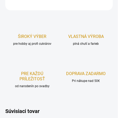
OPÝTAŤ SA
STRÁŽIŤ
ŠIROKÝ VÝBER
VLASTNÁ VÝROBA
pre hobby aj profi cukrárov
plná chutí a farieb
PRE KAŽDÚ
DOPRAVA ZADARMO
PRÍLEŽITOSŤ
Pri nákupe nad 50€
od narodenín po svadby
Súvisiaci tovar