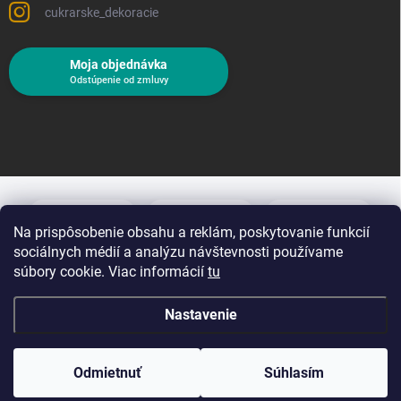
cukrarske_dekoracie
Moja objednávka
Odstúpenie od zmluvy
Na prispôsobenie obsahu a reklám, poskytovanie funkcií
sociálnych médií a analýzu návštevnosti používame
súbory cookie. Viac informácií
tu
Nastavenie
Copyright 2026
Cukrárske dekorácie
. Všetky práva vyhradené.
Upraviť
nastavenie cookies
Odmietnuť
Súhlasím
Vytvoril Shoptet