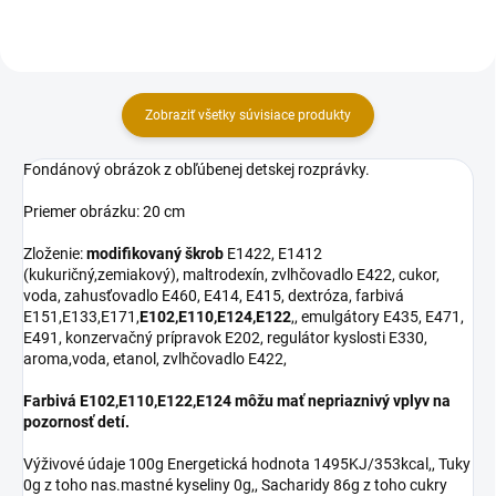
cukor, voda,...
cukor,...
Zobraziť všetky súvisiace produkty
Fondánový obrázok z obľúbenej detskej rozprávky.
Priemer obrázku: 20 cm
Zloženie:
modifikovaný škrob
E1422, E1412
(kukuričný,zemiakový), maltrodexín, zvlhčovadlo E422, cukor,
voda, zahusťovadlo E460, E414, E415, dextróza, farbivá
E151,E133,E171,
E102,E110,E124,E122
,, emulgátory E435, E471,
E491, konzervačný prípravok E202, regulátor kyslosti E330,
aroma,voda, etanol, zvlhčovadlo E422,
Farbivá E102,E110,E122,E124 môžu mať nepriaznivý vplyv na
pozornosť detí.
Výživové údaje 100g Energetická hodnota 1495KJ/353kcal,, Tuky
0g z toho nas.mastné kyseliny 0g,, Sacharidy 86g z toho cukry