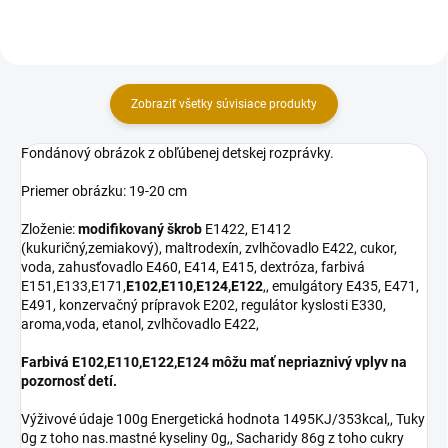
cukor,...
cukor,...
Zobraziť všetky súvisiace produkty
Fondánový obrázok z obľúbenej detskej rozprávky.
Priemer obrázku: 19-20 cm
Zloženie:
modifikovaný škrob
E1422, E1412
(kukuričný,zemiakový), maltrodexín, zvlhčovadlo E422, cukor,
voda, zahusťovadlo E460, E414, E415, dextróza, farbivá
E151,E133,E171,
E102,E110,E124,E122
,, emulgátory E435, E471,
E491, konzervačný prípravok E202, regulátor kyslosti E330,
aroma,voda, etanol, zvlhčovadlo E422,
Farbivá E102,E110,E122,E124 môžu mať nepriaznivý vplyv na
pozornosť detí.
Výživové údaje 100g Energetická hodnota 1495KJ/353kcal,, Tuky
0g z toho nas.mastné kyseliny 0g,, Sacharidy 86g z toho cukry