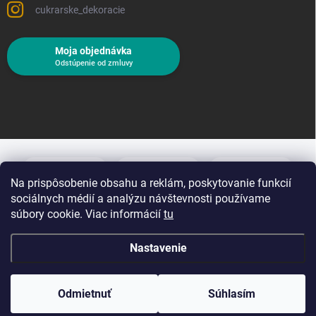
cukrarske_dekoracie
Moja objednávka
Odstúpenie od zmluvy
Na prispôsobenie obsahu a reklám, poskytovanie funkcií
sociálnych médií a analýzu návštevnosti používame
súbory cookie. Viac informácií
tu
Nastavenie
Copyright 2026
Cukrárske dekorácie
. Všetky práva vyhradené.
Upraviť
nastavenie cookies
Odmietnuť
Súhlasím
Vytvoril Shoptet