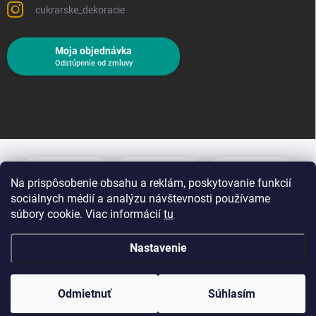
cukrarske_dekoracie
Moja objednávka
Odstúpenie od zmluvy
Na prispôsobenie obsahu a reklám, poskytovanie funkcií
sociálnych médií a analýzu návštevnosti používame
súbory cookie. Viac informácií
tu
Nastavenie
Copyright 2026
Cukrárske dekorácie
. Všetky práva vyhradené.
Upraviť
nastavenie cookies
Odmietnuť
Súhlasím
Vytvoril Shoptet