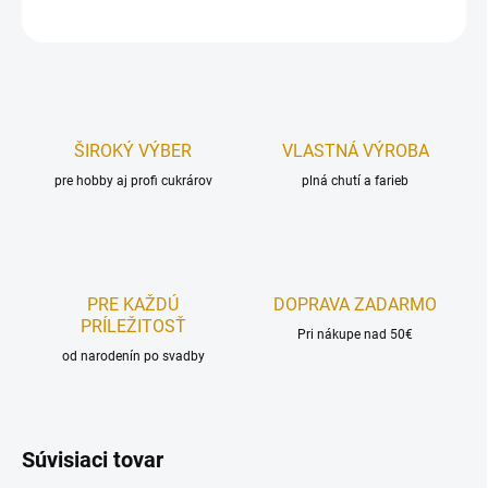
OPÝTAŤ SA
STRÁŽIŤ
ŠIROKÝ VÝBER
VLASTNÁ VÝROBA
pre hobby aj profi cukrárov
plná chutí a farieb
PRE KAŽDÚ
DOPRAVA ZADARMO
PRÍLEŽITOSŤ
Pri nákupe nad 50€
od narodenín po svadby
Súvisiaci tovar