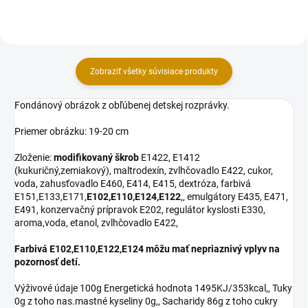
cukor, voda,...
cukor, voda,...
Zobraziť všetky súvisiace produkty
Fondánový obrázok z obľúbenej detskej rozprávky.
Priemer obrázku: 19-20 cm
Zloženie:
modifikovaný škrob
E1422, E1412
(kukuričný,zemiakový), maltrodexín, zvlhčovadlo E422, cukor,
voda, zahusťovadlo E460, E414, E415, dextróza, farbivá
E151,E133,E171,
E102,E110,E124,E122
,, emulgátory E435, E471,
E491, konzervačný prípravok E202, regulátor kyslosti E330,
aroma,voda, etanol, zvlhčovadlo E422,
Farbivá E102,E110,E122,E124 môžu mať nepriaznivý vplyv na
pozornosť detí.
Výživové údaje 100g Energetická hodnota 1495KJ/353kcal,, Tuky
0g z toho nas.mastné kyseliny 0g,, Sacharidy 86g z toho cukry