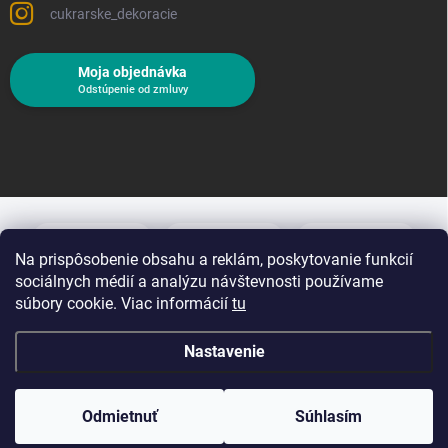
cukrarske_dekoracie
Moja objednávka
Odstúpenie od zmluvy
Na prispôsobenie obsahu a reklám, poskytovanie funkcií
sociálnych médií a analýzu návštevnosti používame
súbory cookie. Viac informácií
tu
Nastavenie
Copyright 2026
Cukrárske dekorácie
. Všetky práva vyhradené.
Upraviť
nastavenie cookies
Odmietnuť
Súhlasím
Vytvoril Shoptet