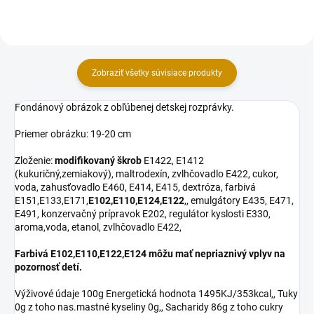
cukor,...
cukor, voda, zahusťovadlo...
Zobraziť všetky súvisiace produkty
Fondánový obrázok z obľúbenej detskej rozprávky.
Priemer obrázku: 19-20 cm
Zloženie:
modifikovaný škrob
E1422, E1412
(kukuričný,zemiakový), maltrodexín, zvlhčovadlo E422, cukor,
voda, zahusťovadlo E460, E414, E415, dextróza, farbivá
E151,E133,E171,
E102,E110,E124,E122
,, emulgátory E435, E471,
E491, konzervačný prípravok E202, regulátor kyslosti E330,
aroma,voda, etanol, zvlhčovadlo E422,
Farbivá E102,E110,E122,E124 môžu mať nepriaznivý vplyv na
pozornosť detí.
Výživové údaje 100g Energetická hodnota 1495KJ/353kcal,, Tuky
0g z toho nas.mastné kyseliny 0g,, Sacharidy 86g z toho cukry