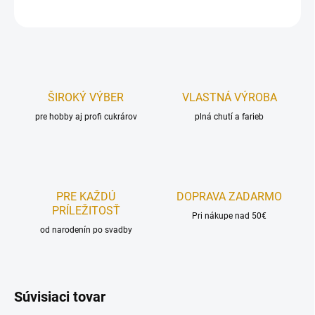
OPÝTAŤ SA
STRÁŽIŤ
ŠIROKÝ VÝBER
VLASTNÁ VÝROBA
pre hobby aj profi cukrárov
plná chutí a farieb
PRE KAŽDÚ
DOPRAVA ZADARMO
PRÍLEŽITOSŤ
Pri nákupe nad 50€
od narodenín po svadby
Súvisiaci tovar