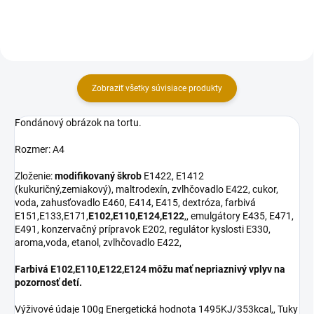
textom...
Zobraziť všetky súvisiace produkty
Fondánový obrázok na tortu.
Rozmer: A4
Zloženie:
modifikovaný škrob
E1422, E1412
(kukuričný,zemiakový), maltrodexín, zvlhčovadlo E422, cukor,
voda, zahusťovadlo E460, E414, E415, dextróza, farbivá
E151,E133,E171,
E102,E110,E124,E122
,, emulgátory E435, E471,
E491, konzervačný prípravok E202, regulátor kyslosti E330,
aroma,voda, etanol, zvlhčovadlo E422,
Farbivá E102,E110,E122,E124 môžu mať nepriaznivý vplyv na
pozornosť detí.
Výživové údaje 100g Energetická hodnota 1495KJ/353kcal,, Tuky