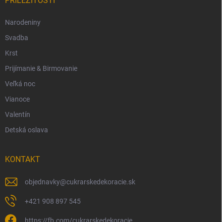
PRÍLEŽITOSTI
Narodeniny
Svadba
Krst
Prijímanie & Birmovanie
Veľká noc
Vianoce
Valentín
Detská oslava
KONTAKT
objednavky
@
cukrarskedekoracie.sk
+421 908 897 545
https://fb.com/cukrarskedekoracie