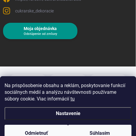
cukrarske_dekoracie
Moja objednávka
Odstúpenie od zmluvy
Na prispôsobenie obsahu a reklám, poskytovanie funkcií
sociálnych médií a analýzu návštevnosti používame
súbory cookie. Viac informácií
tu
Nastavenie
Copyright 2026
Cukrárske dekorácie
. Všetky práva vyhradené.
Upraviť
nastavenie cookies
Odmietnuť
Súhlasím