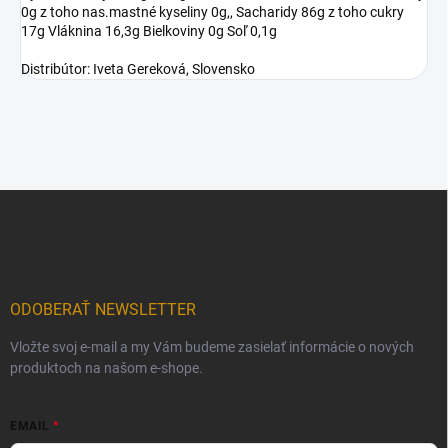
0g z toho nas.mastné kyseliny 0g,, Sacharidy 86g z toho cukry
17g Vláknina 16,3g Bielkoviny 0g Soľ 0,1g
Distribútor: Iveta Gereková, Slovensko
Z
á
p
ä
t
i
ODOBERAŤ NEWSLETTER
e
Vložte svoj e-mail a my Vám budeme zasielať informácie o nových
produktoch na našom e-shope.
EMAIL