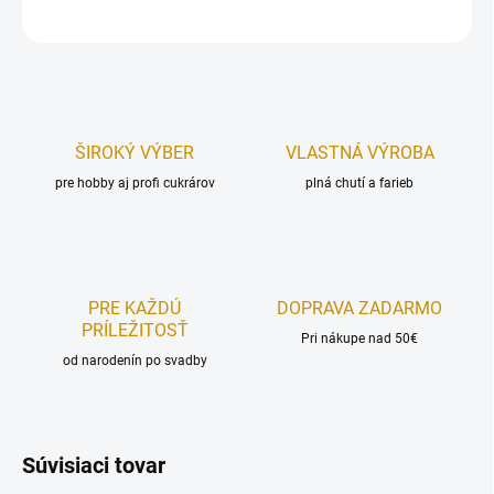
OPÝTAŤ SA
STRÁŽIŤ
ŠIROKÝ VÝBER
VLASTNÁ VÝROBA
pre hobby aj profi cukrárov
plná chutí a farieb
PRE KAŽDÚ
DOPRAVA ZADARMO
PRÍLEŽITOSŤ
Pri nákupe nad 50€
od narodenín po svadby
Súvisiaci tovar