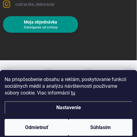
cukrarske_dekoracie
Moja objednávka
Odstúpenie od zmluvy
Na prispôsobenie obsahu a reklám, poskytovanie funkcií
sociálnych médií a analýzu návštevnosti používame
súbory cookie. Viac informácií
tu
Nastavenie
Copyright 2026
Cukrárske dekorácie
. Všetky práva vyhradené.
Upraviť
nastavenie cookies
Odmietnuť
Súhlasím
Vytvoril Shoptet