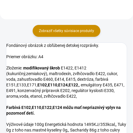
cukor,...
cukor, voda,...
Zobraziť všetky súvisiace produkty
Fondánový obrázok z obľúbenej detskej rozprávky.
Priemer obrázku: A4
Zloženie:
modifikovaný škrob
E1422, E1412
(kukuričný,zemiakový), maltrodexín, zvlhčovadlo E422, cukor,
voda, zahusťovadlo E460, E414, E415, dextróza, farbivá
E151,E133,E171,
E102,E110,E124,E122
,, emulgátory E435, E471,
E491, konzervačný prípravok E202, regulátor kyslosti E330,
aroma,voda, etanol, zvlhčovadlo E422,
Farbivá E102,E110,E122,E124 môžu mať nepriaznivý vplyv na
pozornosť detí.
Výživové údaje 100g Energetická hodnota 1495KJ/353kcal,, Tuky
0g z toho nas.mastné kyseliny 0g,, Sacharidy 86g z toho cukry