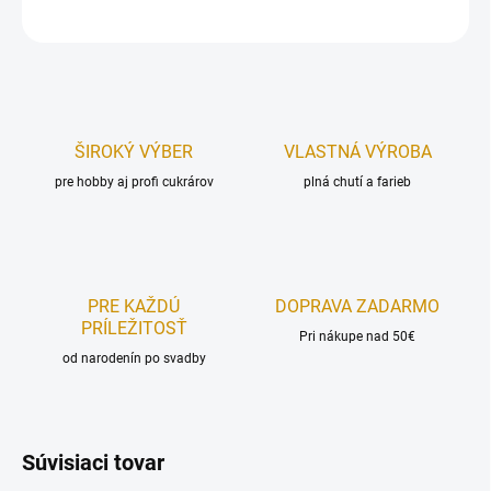
OPÝTAŤ SA
STRÁŽIŤ
ŠIROKÝ VÝBER
VLASTNÁ VÝROBA
pre hobby aj profi cukrárov
plná chutí a farieb
PRE KAŽDÚ
DOPRAVA ZADARMO
PRÍLEŽITOSŤ
Pri nákupe nad 50€
od narodenín po svadby
Súvisiaci tovar