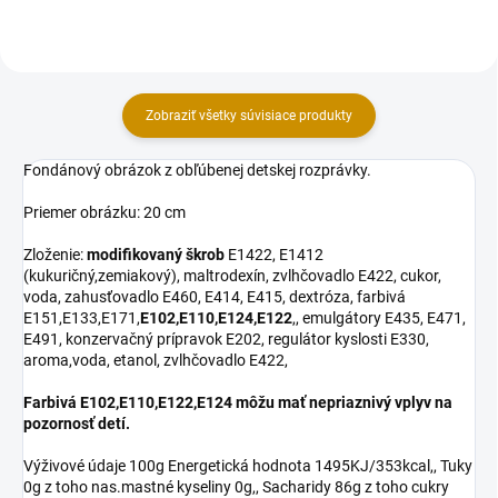
cukor, voda, zahusťovadlo E460,...
cukor, voda,...
Zobraziť všetky súvisiace produkty
Fondánový obrázok z obľúbenej detskej rozprávky.
Priemer obrázku: 20 cm
Zloženie:
modifikovaný škrob
E1422, E1412
(kukuričný,zemiakový), maltrodexín, zvlhčovadlo E422, cukor,
voda, zahusťovadlo E460, E414, E415, dextróza, farbivá
E151,E133,E171,
E102,E110,E124,E122
,, emulgátory E435, E471,
E491, konzervačný prípravok E202, regulátor kyslosti E330,
aroma,voda, etanol, zvlhčovadlo E422,
Farbivá E102,E110,E122,E124 môžu mať nepriaznivý vplyv na
pozornosť detí.
Výživové údaje 100g Energetická hodnota 1495KJ/353kcal,, Tuky
0g z toho nas.mastné kyseliny 0g,, Sacharidy 86g z toho cukry