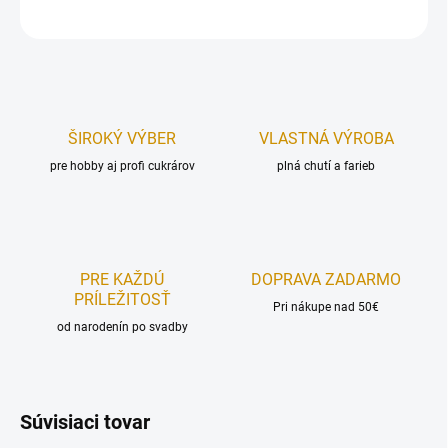
OPÝTAŤ SA
STRÁŽIŤ
ŠIROKÝ VÝBER
VLASTNÁ VÝROBA
pre hobby aj profi cukrárov
plná chutí a farieb
PRE KAŽDÚ
DOPRAVA ZADARMO
PRÍLEŽITOSŤ
Pri nákupe nad 50€
od narodenín po svadby
Súvisiaci tovar