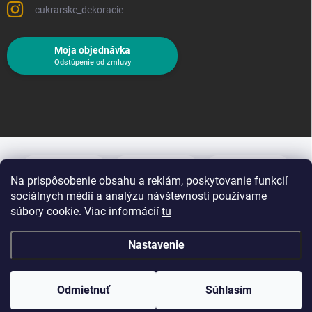
cukrarske_dekoracie
Moja objednávka
Odstúpenie od zmluvy
Na prispôsobenie obsahu a reklám, poskytovanie funkcií
sociálnych médií a analýzu návštevnosti používame
súbory cookie. Viac informácií
tu
Nastavenie
Copyright 2026
Cukrárske dekorácie
. Všetky práva vyhradené.
Upraviť
nastavenie cookies
Odmietnuť
Súhlasím
Vytvoril Shoptet