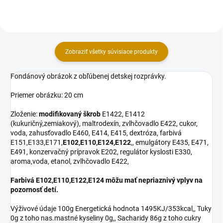
cukor, voda,...
cukor, voda, zahusťovadlo E460,...
Zobraziť všetky súvisiace produkty
Fondánový obrázok z obľúbenej detskej rozprávky.
Priemer obrázku: 20 cm
Zloženie:
modifikovaný škrob
E1422, E1412
(kukuričný,zemiakový), maltrodexín, zvlhčovadlo E422, cukor,
voda, zahusťovadlo E460, E414, E415, dextróza, farbivá
E151,E133,E171,
E102,E110,E124,E122
,, emulgátory E435, E471,
E491, konzervačný prípravok E202, regulátor kyslosti E330,
aroma,voda, etanol, zvlhčovadlo E422,
Farbivá E102,E110,E122,E124 môžu mať nepriaznivý vplyv na
pozornosť detí.
Výživové údaje 100g Energetická hodnota 1495KJ/353kcal,, Tuky
0g z toho nas.mastné kyseliny 0g,, Sacharidy 86g z toho cukry