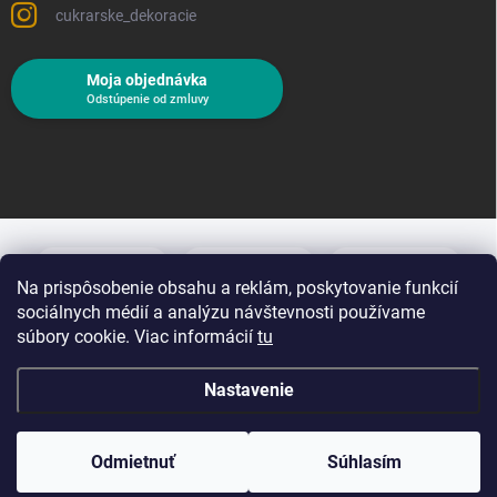
cukrarske_dekoracie
Moja objednávka
Odstúpenie od zmluvy
Na prispôsobenie obsahu a reklám, poskytovanie funkcií
sociálnych médií a analýzu návštevnosti používame
súbory cookie. Viac informácií
tu
Nastavenie
Copyright 2026
Cukrárske dekorácie
. Všetky práva vyhradené.
Upraviť
nastavenie cookies
Odmietnuť
Súhlasím
Vytvoril Shoptet