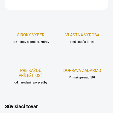
OPÝTAŤ SA
STRÁŽIŤ
ŠIROKÝ VÝBER
VLASTNÁ VÝROBA
pre hobby aj profi cukrárov
plná chutí a farieb
PRE KAŽDÚ
DOPRAVA ZADARMO
PRÍLEŽITOSŤ
Pri nákupe nad 50€
od narodenín po svadby
Súvisiaci tovar