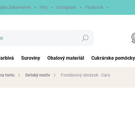
ajňa Zákamenné
FAQ
Instagram
Facebook
Hľadať
farbivá
Suroviny
Obalový materiál
Cukrárske pomôcky
na tortu
Detský motív
Fondánový obrázok - Cars
otenia
6,90 €
Jednotková
NA SKLADE
cena:
MÔŽEME DORUČIŤ DO:
10.8.2