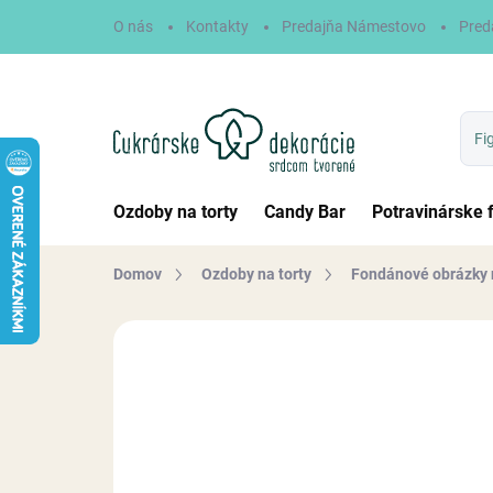
Prejsť
O nás
Kontakty
Predajňa Námestovo
Pred
na
obsah
Ozdoby na torty
Candy Bar
Potravinárske 
Domov
Ozdoby na torty
Fondánové obrázky 
Neohodnotené
Podrobnosti hodn