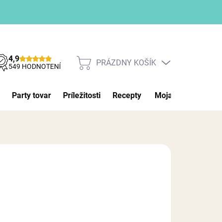
4,9
PRÁZDNY KOŠÍK
NÁKUPNÝ
549 HODNOTENÍ
KOŠÍK
Party tovar
Príležitosti
Recepty
Moja objednávka
026
MOŽNOSTI DORUČENIA