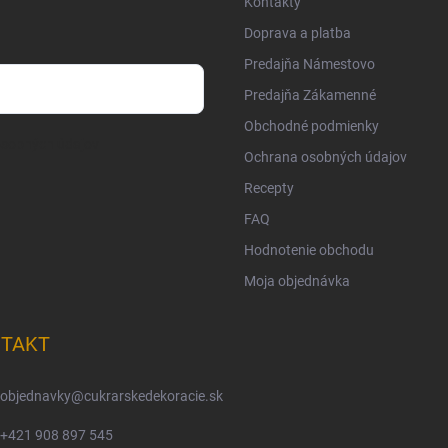
Kontakty
Doprava a platba
Predajňa Námestovo
Predajňa Zákamenné
Obchodné podmienky
osobných údajov
Ochrana osobných údajov
Recepty
FAQ
Hodnotenie obchodu
Moja objednávka
TAKT
objednavky
@
cukrarskedekoracie.sk
+421 908 897 545