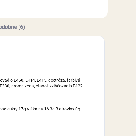
2,
maltrodexín, zvlhčovadlo E422,
cukor, voda,...
odobné (6)
ovadlo E460, E414, E415, dextróza, farbivá
 E330, aroma,voda, etanol, zvlhčovadlo E422,
oho cukry 17g Vláknina 16,3g Bielkoviny 0g