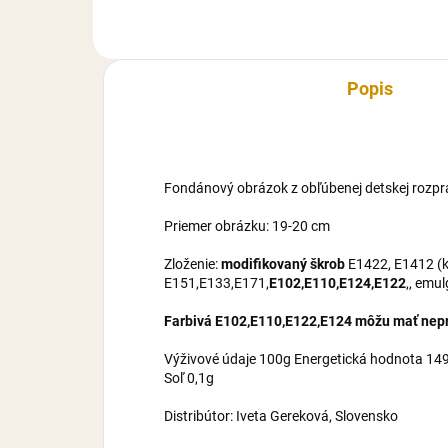
maltrodexín, zvlhčovadlo E422,
mal
cukor, voda,...
cuko
Popis
Fondánový obrázok z obľúbenej detskej rozpr
Priemer obrázku: 19-20 cm
Zloženie:
modifikovaný škrob
E1422, E1412 (ku
E151,E133,E171,
E102,E110,E124,E122
,, emu
Farbivá E102,E110,E122,E124 môžu mať nepri
Výživové údaje 100g Energetická hodnota 1495
Soľ 0,1g
Distribútor: Iveta Gereková, Slovensko