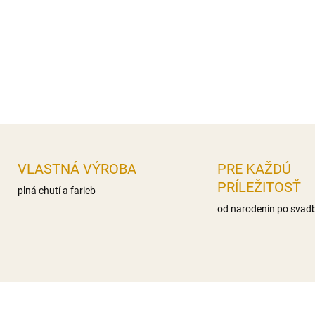
nas.mastné kyseliny 0g,, Sac
Bielkoviny 0g Soľ 0,1g
Distribútor: Iveta Gereková, 
DETAILNÉ INFORMÁCIE
OPÝTAŤ SA
STRÁŽIŤ
VLASTNÁ VÝROBA
PRE KAŽDÚ
PRÍLEŽITOSŤ
plná chutí a farieb
od narodenín po svad