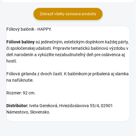
Zobraziť všetky súvisiace produkty
Fóliový balónik - HAPPY.
Fóliové balóny
sú jedinečným, estetickým doplnkom každej párty,
či spoločenskej udalosti. Pripravte tematickú balónovú výzdobu v
deň narodenín a vykúzlite nezabudnuteľný deň pre oslávenca aj
hostí.
Fóliová girlanda z dvoch častí. K balónikom je pribalená aj slamka
na nafúknutie.
Rozmer: 92 cm.
Distribútor:
Iveta Gereková, Hviezdoslavova 55/4, 02901
Námestovo, Slovensko.