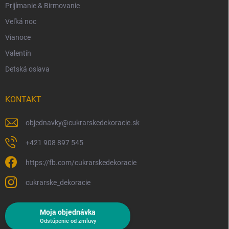
Prijímanie & Birmovanie
Veľká noc
Vianoce
Valentín
Detská oslava
KONTAKT
objednavky
@
cukrarskedekoracie.sk
+421 908 897 545
https://fb.com/cukrarskedekoracie
cukrarske_dekoracie
Moja objednávka
Odstúpenie od zmluvy