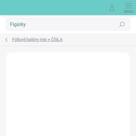
Prejsť
na
obsah
Hľadať
Fóliové balóny mix + ČÍSLA
Neohodnotené
Podrobnosti hodnotenia