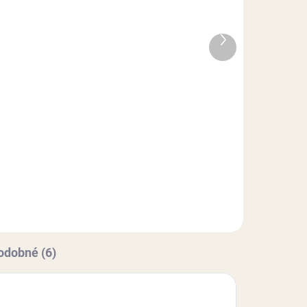
g
Smartflex Velvet červený
- 250 g
Ďalší
produkt
3,50 €
Do košíka
 s
Cukrárska dekoratívna hmota s
príchuťou vanilky. Extra pružná
 si
hmota s vynikajúcimi
vlastnosťami (nelepí sa, rýchlo si
.
drží tvar), vhodná najmä na
poťahovanie tort a modelovanie...
odobné (6)