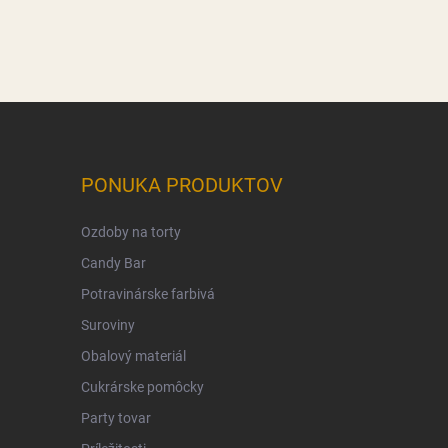
PONUKA PRODUKTOV
Ozdoby na torty
Candy Bar
Potravinárske farbivá
Suroviny
Obalový materiál
Cukrárske pomôcky
Party tovar