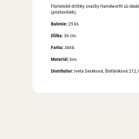
Floristické drôtiky značky Hamilworth sú ideá
(postavičiek).
Balenie:
25 ks.
Dĺžka:
36 cm.
Farba:
zlatá.
Materiál:
kov.
Distribútor:
Iveta Gereková, Štefániková 212,