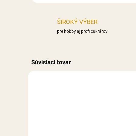
ŠIROKÝ VÝBER
pre hobby aj profi cukrárov
Súvisiaci tovar
NA SKLADE