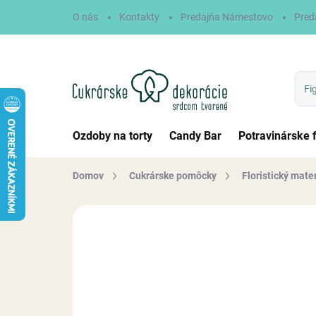
Prejsť
O nás
Kontakty
Predajňa Námestovo
Pred
na
obsah
Ozdoby na torty
Candy Bar
Potravinárske 
Domov
Cukrárske pomôcky
Floristický mater
Neohodnotené
Podrobnosti hodn