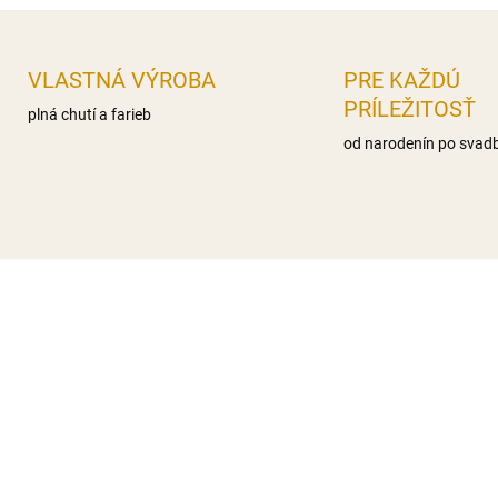
VLASTNÁ VÝROBA
PRE KAŽDÚ
PRÍLEŽITOSŤ
plná chutí a farieb
od narodenín po svad
NA SKLADE
NA SK