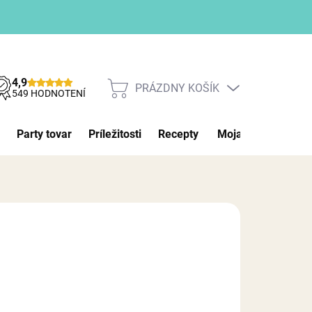
4,9
PRÁZDNY KOŠÍK
NÁKUPNÝ
549 HODNOTENÍ
KOŠÍK
Party tovar
Príležitosti
Recepty
Moja objednávka
026
MOŽNOSTI DORUČENIA