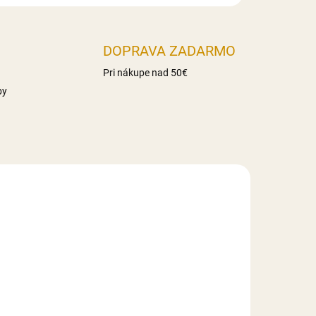
DOPRAVA ZADARMO
Pri nákupe nad 50€
by
LADE
NA SKLADE