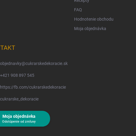
Recepty
FAQ
Hodnotenie obchodu
Moja objednávka
TAKT
objednavky
@
cukrarskedekoracie.sk
+421 908 897 545
https://fb.com/cukrarskedekoracie
cukrarske_dekoracie
Moja objednávka
Odstúpenie od zmluvy