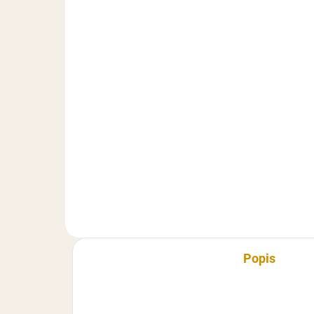
Smartflex Flower - 1 kg
Sma
ora
11 €
3,
Do košíka
Cukrárska dekoratívna hmota s
vanilkovou príchuťou. Extra
Cuk
pružná hmota s vynikajúcimi
príc
vlastnosťami (nelepí sa, rýchlo si
hmo
drží tvar), vhodná najmä na
vlas
modelovanie figúrok/kvetov....
drží
poťa
Popis