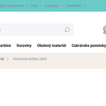
ajňa Zákamenné
FAQ
Instagram
Facebook
Hľadať
farbivá
Suroviny
Obalový materiál
Cukrárske pomôcky
iál
Floristické drôtiky zlaté
otenia
4,50 €
Jednotková
NA SKLADE
cena:
MÔŽEME DORUČIŤ DO:
10.8.2