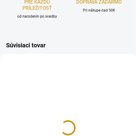
PRE KAŽDÚ
DOPRAVA ZADARMO
PRÍLEŽITOSŤ
Pri nákupe nad 50€
od narodenín po svadby
Súvisiaci tovar
REÁLNA FOTKA
REÁLNA FOTKA
RUČNÁ VÝROBA
RUČNÁ VÝROBA
NA SKLADE
NA SKLADE
Zvieratká - sada
Futbalista - sada
8,50 €
11,50 €
Do košíka
Do košíka