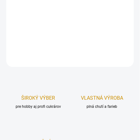
Drevený zápich, vyrobený z kvalitného pevného materiálu.
Uchytený na špajli.
Zápich je určený, ako dekorácia na tortu.
Rozmer (šxv):
65x57 mm, bez zápichovej časti.
DETAILNÉ INFORMÁCIE
OPÝTAŤ SA
STRÁŽIŤ
ŠIROKÝ VÝBER
VLASTNÁ VÝROBA
pre hobby aj profi cukrárov
plná chutí a farieb