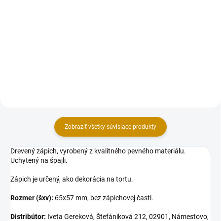
Sada dekorácii na tortu, vyrobená
Sada dekorácii na tortu, vyrobená
z modelovacej hmoty Smartflex
z modelovacej hmoty Smartflex
Velvet. Sada obsahuje 6 ks
Velvet. Sada obsahuje 2 ks
figúrok aj s kvietkami v rozmere:
figúrok a jedlé oblátky v rozmere:
psík sediaci 4×5x4 cm (šxvxd),
futbalista s loptou 9 cm (výška),
ležiaca mačička...
víťazný plastový...
Zobraziť všetky súvisiace produkty
Drevený zápich, vyrobený z kvalitného pevného materiálu.
Uchytený na špajli.
Zápich je určený, ako dekorácia na tortu.
Rozmer (šxv):
65x57 mm, bez zápichovej časti.
Distribútor:
Iveta Gereková, Štefániková 212, 02901, Námestovo,