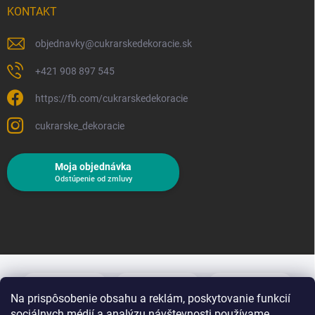
KONTAKT
objednavky
@
cukrarskedekoracie.sk
+421 908 897 545
https://fb.com/cukrarskedekoracie
cukrarske_dekoracie
Moja objednávka
Odstúpenie od zmluvy
Na prispôsobenie obsahu a reklám, poskytovanie funkcií
sociálnych médií a analýzu návštevnosti používame