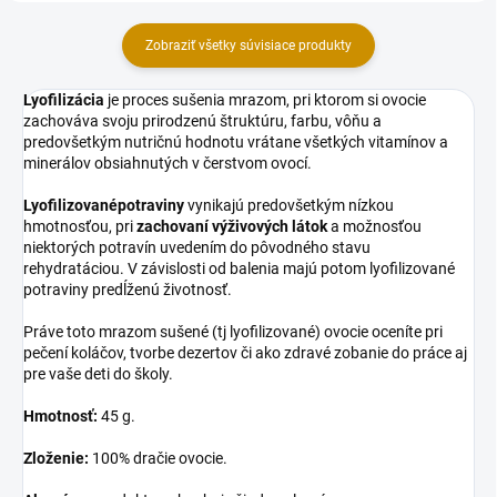
Zobraziť všetky súvisiace produkty
Lyofilizácia
je proces sušenia mrazom, pri ktorom si ovocie
zachováva svoju prirodzenú štruktúru, farbu, vôňu a
predovšetkým nutričnú hodnotu vrátane všetkých vitamínov a
minerálov obsiahnutých v čerstvom ovocí.
Lyofilizované
potraviny
vynikajú predovšetkým nízkou
hmotnosťou, pri
zachovaní výživových látok
a možnosťou
niektorých potravín uvedením do pôvodného stavu
rehydratáciou. V závislosti od balenia majú potom lyofilizované
potraviny predĺženú životnosť.
Práve toto mrazom sušené (tj lyofilizované) ovocie oceníte pri
pečení koláčov, tvorbe dezertov či ako zdravé zobanie do práce aj
pre vaše deti do školy.
Hmotnosť:
45 g.
Zloženie:
100% dračie ovocie.