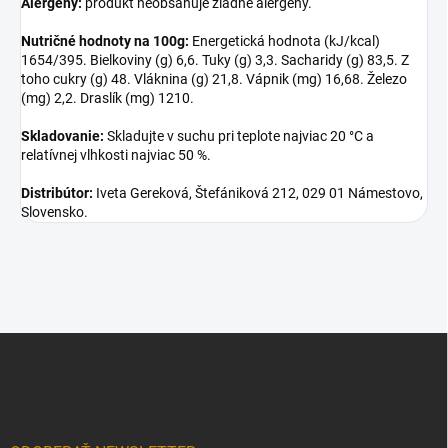
Alergény:
produkt neobsahuje žiadne alergény.
Nutričné ​​hodnoty na 100g:
Energetická hodnota (kJ/kcal)
1654/395. Bielkoviny (g) 6,6. Tuky (g) 3,3. Sacharidy (g) 83,5. Z
toho cukry (g) 48. Vláknina (g) 21,8. Vápnik (mg) 16,68. Železo
(mg) 2,2. Draslík (mg) 1210.
Skladovanie:
Skladujte v suchu pri teplote najviac 20 °C a
relatívnej vlhkosti najviac 50 %.
Distribútor:
Iveta Gereková, Štefániková 212, 029 01 Námestovo,
Slovensko.
Z
á
p
ä
t