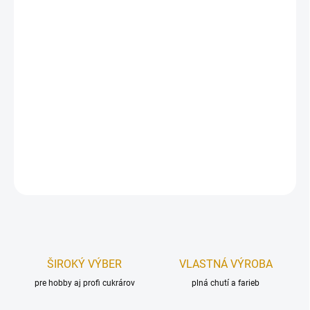
DORUČENIA
−
+
Pridať do košíka
Plastový kelímok vhodný na servírovanie dezertov pri rôznych
udalostiach ako sú svadby, konferencie, oslavy či recepcie.
Objem:
180 ml.
DETAILNÉ INFORMÁCIE
OPÝTAŤ SA
STRÁŽIŤ
ŠIROKÝ VÝBER
VLASTNÁ VÝROBA
pre hobby aj profi cukrárov
plná chutí a farieb