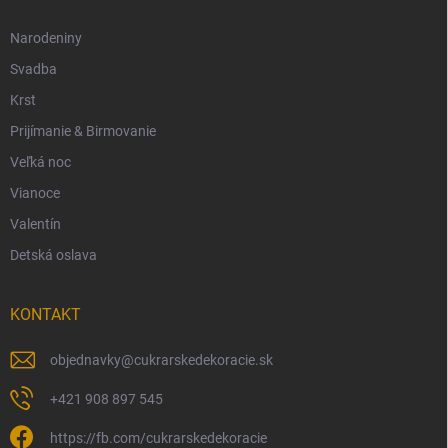
Narodeniny
Svadba
Krst
Prijímanie & Birmovanie
Veľká noc
Vianoce
Valentín
Detská oslava
KONTAKT
objednavky
@
cukrarskedekoracie.sk
+421 908 897 545
https://fb.com/cukrarskedekoracie