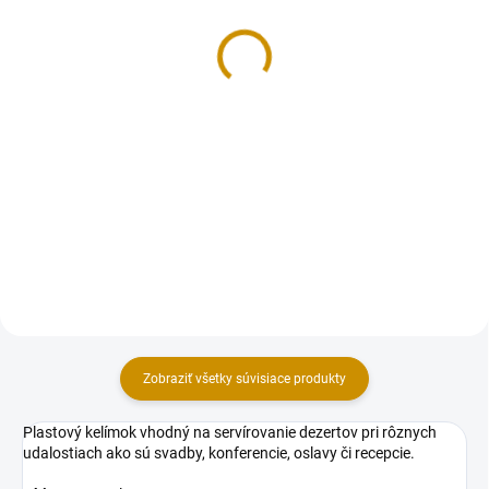
Červené ríbezle
Drvené pistácie - 40 g
lyofilizované - 30 g
2,80 €
3,90 €
Do košíka
Do košíka
Kúsky sekaných pistácií 2-5mm.
Sú vhodné ako posyp na
Lyofilizácia je proces, pri ktorom
tartaletky, brownies, cake pops,
je ovocie prudko zmrazené a
cupcakes, makarónky, torty a
následne je zmrazená voda vnútri
pod. Návod na použitie: Orechové
ovocia vyparená. Ovocie si vďaka
kúsky sa skvele hodia do...
tomuto špeciálnemu postupu
udržiava vlastnosti...
Zobraziť všetky súvisiace produkty
Plastový kelímok vhodný na servírovanie dezertov pri rôznych
udalostiach ako sú svadby, konferencie, oslavy či recepcie.