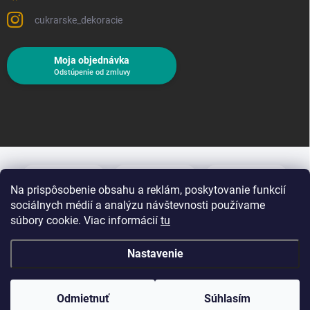
cukrarske_dekoracie
Moja objednávka
Odstúpenie od zmluvy
Na prispôsobenie obsahu a reklám, poskytovanie funkcií
sociálnych médií a analýzu návštevnosti používame
súbory cookie. Viac informácií
tu
Nastavenie
Copyright 2026
Cukrárske dekorácie
. Všetky práva vyhradené.
Upraviť
nastavenie cookies
Odmietnuť
Súhlasím