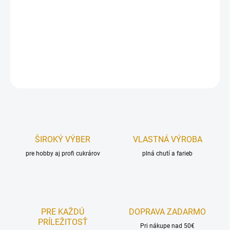
Balenie dekorácií na tématickú oslavu - krstín, či narodenín pre
chlapčeka.
Hmotnosť: 15 g
DETAILNÉ INFORMÁCIE
OPÝTAŤ SA
STRÁŽIŤ
ŠIROKÝ VÝBER
VLASTNÁ VÝROBA
pre hobby aj profi cukrárov
plná chutí a farieb
PRE KAŽDÚ
DOPRAVA ZADARMO
PRÍLEŽITOSŤ
Pri nákupe nad 50€