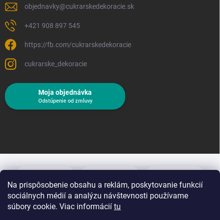
objednavky
@
cukrarskedekoracie.sk
+421 908 897 545
https://fb.com/cukrarskedekoracie
cukrarske_dekoracie
Moja objednávka
Odstúpenie od zmluvy
Na prispôsobenie obsahu a reklám, poskytovanie funkcií
sociálnych médií a analýzu návštevnosti používame
súbory cookie. Viac informácií
tu