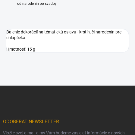
od narodenín po svadby
Balenie dekorácií na tématickú oslavu - krstín, či narodenín pre
chlapčeka.
Hmotnosť: 15 g
Z
á
p
ä
t
i
ODOBERAŤ NEWSLETTER
e
Vložte svoj e-mail a my Vám budeme zasielať informácie o nových