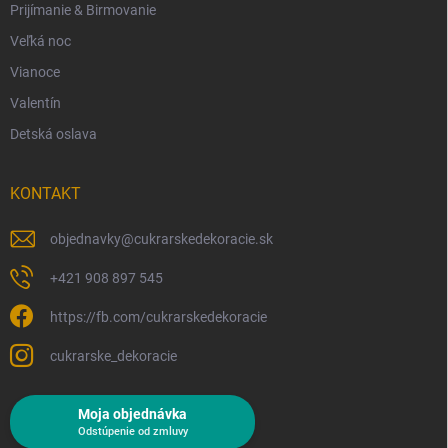
Prijímanie & Birmovanie
Veľká noc
Vianoce
Valentín
Detská oslava
KONTAKT
objednavky
@
cukrarskedekoracie.sk
+421 908 897 545
https://fb.com/cukrarskedekoracie
cukrarske_dekoracie
Moja objednávka
Odstúpenie od zmluvy