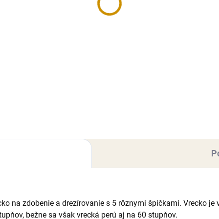
70 €
9,50 €
Detail
Do košíka
rová poleva v tube na
Bielková glazúra je dokonalá
noduché zdobenie tort,
voľba pre vytvorenie nádhern
uskov alebo pečiva. Môžete
cukrových dekorácií, zdobeni
várať nápisy alebo ornamenty,
svadobných tort či perníkov a
arbovať vnútro kvetov atď.
tvrdého pečiva. Jednoduchá
tnosť: 76 g (4 tubičky po
príprava - stačí pridať vodu....
.
P
cko na zdobenie a drezírovanie s 5 rôznymi špičkami. Vrecko j
upňov, bežne sa však vrecká perú aj na 60 stupňov.