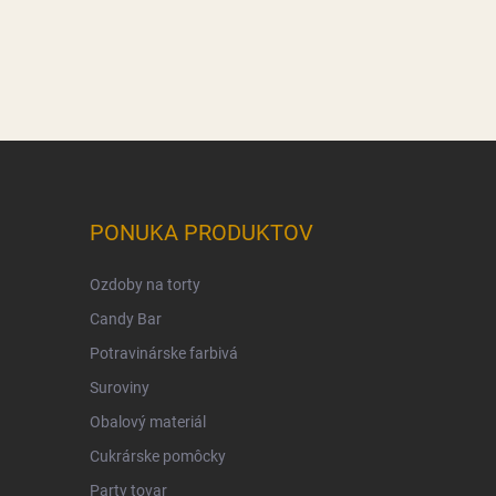
PONUKA PRODUKTOV
Ozdoby na torty
Candy Bar
Potravinárske farbivá
Suroviny
Obalový materiál
Cukrárske pomôcky
Party tovar