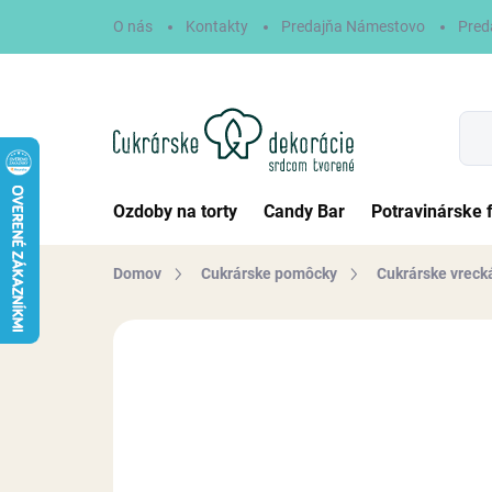
Prejsť
O nás
Kontakty
Predajňa Námestovo
Pred
na
obsah
Ozdoby na torty
Candy Bar
Potravinárske 
Domov
Cukrárske pomôcky
Cukrárske vrecká
Neohodnotené
Podrobnosti hodn