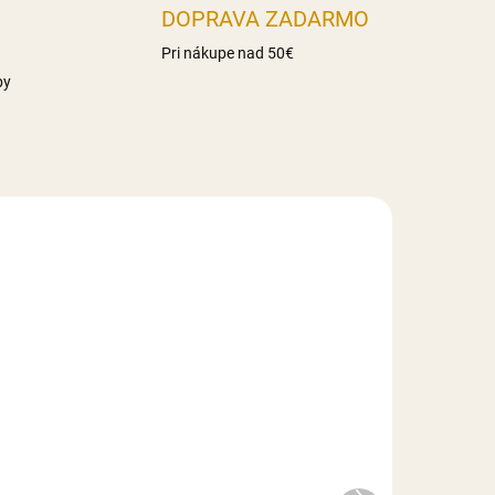
DOPRAVA ZADARMO
Pri nákupe nad 50€
by
LADE
NA SKLADE
Kráľovská glazúra - na
medovníky 500 g