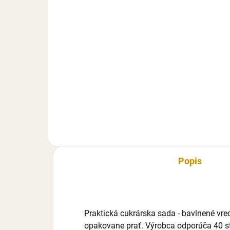
3,30 €
3,
Do košíka
Cukrová poleva v tube na
Cuk
jednoduché zdobenie tort,
jed
zákuskov alebo pečiva.
zák
Hmotnosť: 76 g (4 tubičky po 19
vyt
g). Zloženie: Cukor 77 %, Voda,
vyf
Rastlinné oleje (palmový, repkový)
Hmo
v...
19..
Popis
Praktická cukrárska sada - bavlnené vre
opakovane prať. Výrobca odporúča 40 st