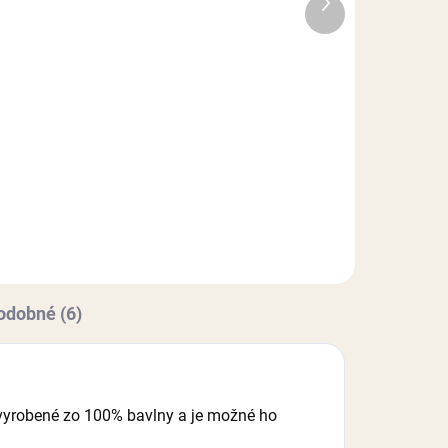
Ďalší
produkt
5,50 €
Do košíka
Bielková glazúra je dokonalá
ých
voľba pre vytvorenie nádherných
e
cukrových dekorácií, zdobenie
svadobných tort či perníkov a
tvrdého pečiva. Jednoduchá
príprava - stačí pridať vodu....
odobné (6)
e vyrobené zo 100% bavlny a je možné ho