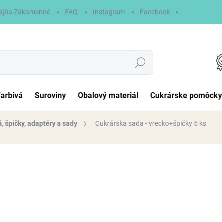
ajňa Zákamenné
FAQ
Instagram
Facebook
Hľadať
farbivá
Suroviny
Obalový materiál
Cukrárske pomôcky
, špičky, adaptéry a sady
Cukrárska sada - vrecko+špičky 5 ks
otenia
5,70 €
Jednotková
MOMENTÁLNE NEDOSTUP
cena:
MOŽNOSTI DORUČENIA