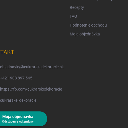
Recepty
FAQ
Hodnotenie obchodu
Moja objednávka
TAKT
objednavky
@
cukrarskedekoracie.sk
+421 908 897 545
https://fb.com/cukrarskedekoracie
cukrarske_dekoracie
Moja objednávka
Odstúpenie od zmluvy