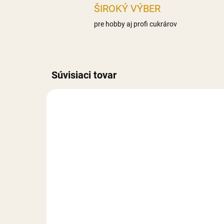
ŠIROKÝ VÝBER
pre hobby aj profi cukrárov
Súvisiaci tovar
NA SKLADE
Tubičky na zdobenie –
Tub
farebné
bie