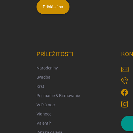
Prihlásiť sa
PRÍLEŽITOSTI
KON
Narodeniny
Svadba
Krst
Prijímanie & Birmovanie
Veľká noc
Vianoce
Valentín
Detská oslava