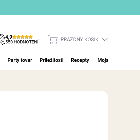
4,9
PRÁZDNY KOŠÍK
NÁKUPNÝ
550 HODNOTENÍ
KOŠÍK
Party tovar
Príležitosti
Recepty
Moja objednávka
NÉ